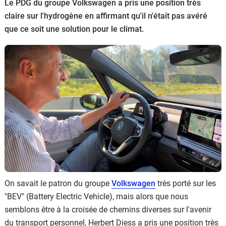
Le PDG du groupe Volkswagen a pris une position très
Flottes
claire sur l'hydrogène en affirmant qu'il n'était pas avéré
Auto
que ce soit une solution pour le climat.
Services
Forum
Moto
Marques
On savait le patron du groupe
Volkswagen
très porté sur les
"BEV" (Battery Electric Vehicle), mais alors que nous
semblons être à la croisée de chemins diverses sur l'avenir
du transport personnel, Herbert Diess a pris une position très