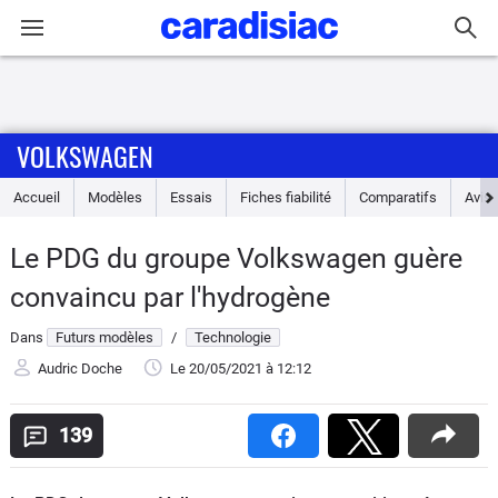
Connexion / Inscription
VOLKSWAGEN
Accueil
Accueil
Modèles
Essais
Fiches fiabilité
Comparatifs
Avis
Actu
Le PDG du groupe Volkswagen guère
Essais
convaincu par l'hydrogène
Guide
Dans
Futurs modèles
/
Technologie
d'achat
Audric Doche
Le 20/05/2021
à 12:12
Electriques
139
Utilitaires