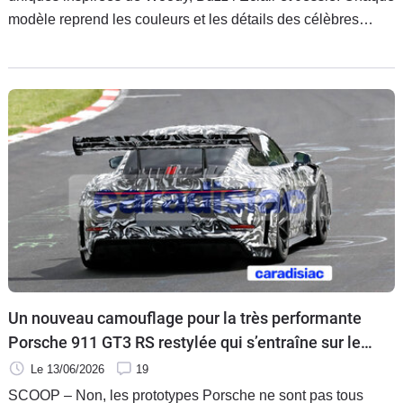
modèle reprend les couleurs et les détails des célèbres
personnages de Pixar jusque dans l’habitacle. Ces créations
seront ensuite vendues au profit d’associations caritatives
dédiées aux enfants.
Un nouveau camouflage pour la très performante
Porsche 911 GT3 RS restylée qui s’entraîne sur le
circuit de Nürburgring.
Le 13/06/2026
19
SCOOP – Non, les prototypes Porsche ne sont pas tous