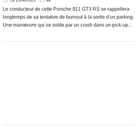
Le 25/08/2025
49
Le conducteur de cette Porsche 911 GT3 RS se rappellera
longtemps de sa tentative de burnout à la sortie d'un parking.
Une manœuvre qui se solde par un crash dans un pick-up
stationné non loin d'un événement rassemblant de
nombreuses supercar.