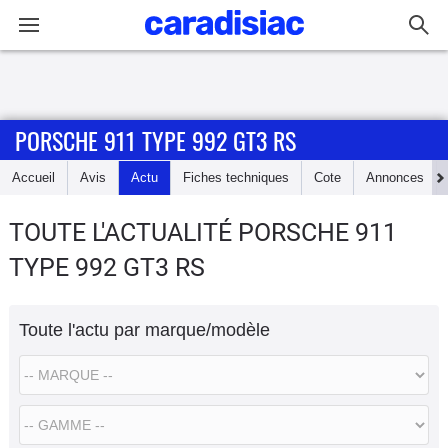
Connexion / Inscription
PORSCHE 911 TYPE 992 GT3 RS
Accueil
Accueil
Avis
Actu
Fiches techniques
Cote
Annonces
Actu
TOUTE L'ACTUALITÉ PORSCHE 911
Essais
TYPE 992 GT3 RS
Guide
d'achat
Toute l'actu par marque/modèle
Electriques
Utilitaires