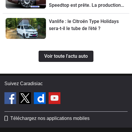
Speedtop est prête. La production
de ce break de chasse sera limitée à
70 exemplaires.
Vanlife : le Citroën Type Holidays
sera-t-il le tube de l’été ?
Voir toute l'actu auto
Suivez Caradisiac
Téléchargez nos applications mobiles