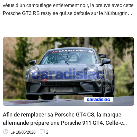
vêtus d’un camouflage entièrement noir, la preuve avec cette
Porsche GT3 RS restylée qui se défoule sur le Nürburgring.
Grâce à ce camouflage plus « léger », on distingue
davantage de détails sur ce prototype.
Afin de remplacer sa Porsche GT4 CS, la marque
allemande prépare une Porsche 911 GT4. Celle-ci
arrivera en série et en compétition en 2027.
Le 18/05/2026
2