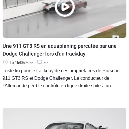
Une 911 GT3 RS en aquaplaning percutée par une
Dodge Challenger lors d'un trackday
Le 15/06/2025
30
Triste fin pour le trackday de ces propriétaires de Porsche
911 GT3 RS et Dodge Challenger. Le conducteur de
l'Allemande perd le contrôle en ligne droite suite à un
aquaplaning de sa voiture tandis que l'Américaine déboule
dans la même position avant de le percuter de plein fouet.
Pour ne rien arranger, une autre Porsche 911 GT3 RS
déstabilisée tape quelques secondes plus tard le rail
opposé.