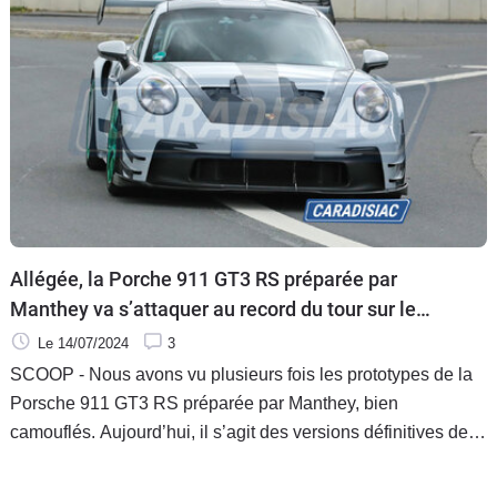
Allégée, la Porche 911 GT3 RS préparée par
Manthey va s’attaquer au record du tour sur le
Nürburgring !
Le 14/07/2024
3
SCOOP - Nous avons vu plusieurs fois les prototypes de la
Porsche 911 GT3 RS préparée par Manthey, bien
camouflés. Aujourd’hui, il s’agit des versions définitives de
cette auto qui est une voiture de course qui peut rouler sans
problème sur la route puisqu’elle est immatriculée