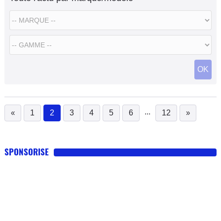
OK
...
«
1
2
3
4
5
6
12
»
(current)
SPONSORISE