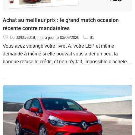
Achat au meilleur prix : le grand match occasion
récente contre mandataires
Le 30/08/2019
, mis à jour
le 03/02/2020
81
Vous avez vidangé votre livret A, votre LEP et même
demandé à mémé si elle pouvait vous aider un peu, la
banque refuse le crédit, et rien n'y fait, impossible d'acheter
neuve la voiture que vous convoitez. Tant pis, vous vous
rabattrez sur de l'occasion récente. C'est moins cher, et
"presque" neuf… Mais avez-vous pensé aux mandataires ?
Avec des rabais qui dépassent parfois les 35 %, ils sont
compétitifs, et leurs véhicules n'ont pas roulé ! Alors quelle
formule est la plus intéressante financièrement ? Réponse
en quelques matchs, concernant les stars du marché.