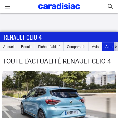
Connexion / Inscription
RENAULT CLIO 4
Accueil
Accueil
Essais
Fiches fiabilité
Comparatifs
Avis
Actu
Actu
TOUTE L'ACTUALITÉ RENAULT CLIO 4
Essais
Guide
d'achat
Electriques
Utilitaires