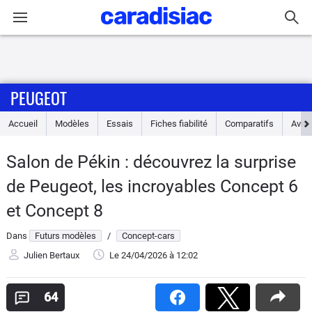
Connexion / Inscription
PEUGEOT
Accueil
Accueil
Modèles
Essais
Fiches fiabilité
Comparatifs
Avis
Actu
Salon de Pékin : découvrez la surprise
Essais
de Peugeot, les incroyables Concept 6
Guide
et Concept 8
d'achat
Dans
Futurs modèles
/
Concept-cars
Electriques
Julien Bertaux
Le 24/04/2026
à 12:02
Utilitaires
64