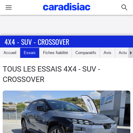
Connexion / Inscription
4X4 - SUV - CROSSOVER
Accueil
Accueil
Essais
Fiches fiabilité
Comparatifs
Avis
Actu
Actu
TOUS LES ESSAIS 4X4 - SUV -
Essais
CROSSOVER
Guide
d'achat
Electriques
Utilitaires