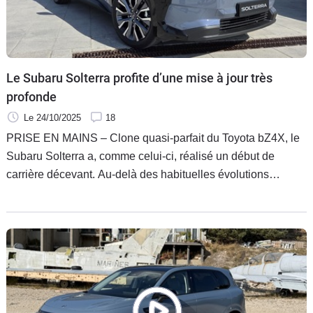
Flottes
Auto
Services
Le Subaru Solterra profite d’une mise à jour très
profonde
Forum
Le 24/10/2025
18
PRISE EN MAINS – Clone quasi-parfait du Toyota bZ4X, le
Moto
Subaru Solterra a, comme celui-ci, réalisé un début de
carrière décevant. Au-delà des habituelles évolutions
Marques
esthétiques, la version restylée s’attache donc à effacer les
lacunes techniques de ce duo nippon. Des évolutions que
nous avons pu jauger lors d’un premier galop d’essai.