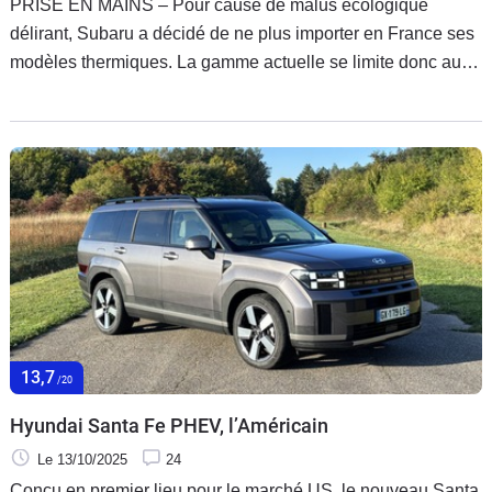
PRISE EN MAINS – Pour cause de malus écologique
délirant, Subaru a décidé de ne plus importer en France ses
modèles thermiques. La gamme actuelle se limite donc au
seul Solterra, qui ne rencontre pas vraiment le succès. Mais
la situation pourrait évoluer avec le lancement, en début
d’année prochaine, d’un SUV coupé compact également
électrique : l’Uncharted.
13,7
/20
Hyundai Santa Fe PHEV, l’Américain
Le 13/10/2025
24
Conçu en premier lieu pour le marché US, le nouveau Santa