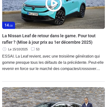
14
/20
La Nissan Leaf de retour dans le game. Pour tout
rafler ? (Mise à jour prix au 1er décembre 2025)
Le 15/10/2025
53
ESSAI. La Leaf revient, avec une troisième génération qui
gomme presque tous les défauts de la précédente. Peut-elle
revenir en force sur le marché des compactes/crossover
électriques ? Elle en a les ambitions en tout cas, avec un
chiffre fort : jusqu’à 622 km d’autonomie. Premier essai
d’une version 218 ch et batterie de 75 kWh en finition haute
Evolve.