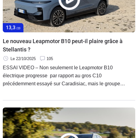
13,3
/20
Le nouveau Leapmotor B10 peut-il plaire grâce à
Stellantis ?
Le 22/10/2025
105
ESSAI VIDEO – Non seulement le Leapmotor B10
électrique progresse par rapport au gros C10
précédemment essayé sur Caradisiac, mais le groupe
Stellantis lui offre une voie royale avec une ligne de
production en Europe et même possiblement un modèle
Opel rebadgé à venir sur sa base technique. Il reste
cependant perfectible à certains niveaux face à un Peugeot
E-3008 ou un Renault Scénic, certes plus chers.