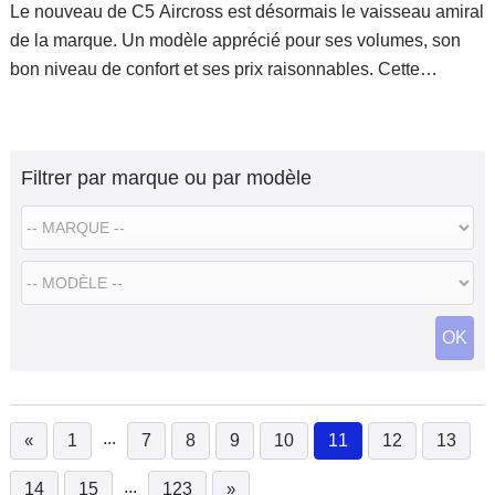
Le nouveau de C5 Aircross est désormais le vaisseau amiral
de la marque. Un modèle apprécié pour ses volumes, son
bon niveau de confort et ses prix raisonnables. Cette
seconde génération revoit totalement sa copie. Essai de la
version hybride rechargeable.
Filtrer par marque ou par modèle
OK
...
«
1
7
8
9
10
11
12
13
(current)
...
14
15
123
»