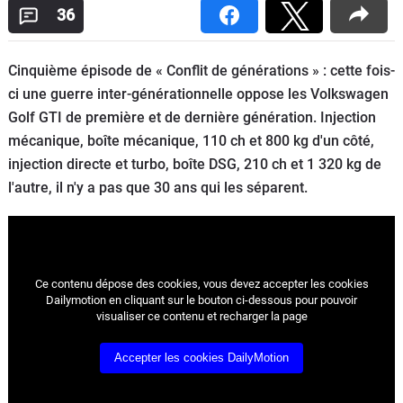
36
Flottes
Auto
Cinquième épisode de « Conflit de générations » : cette fois-
Services
ci une guerre inter-générationnelle oppose les Volkswagen
Golf GTI de première et de dernière génération. Injection
Forum
mécanique, boîte mécanique, 110 ch et 800 kg d'un côté,
injection directe et turbo, boîte DSG, 210 ch et 1 320 kg de
Moto
l'autre, il n'y a pas que 30 ans qui les séparent.
Marques
Ce contenu dépose des cookies, vous devez accepter les cookies
Dailymotion en cliquant sur le bouton ci-dessous pour pouvoir
visualiser ce contenu et recharger la page
Accepter les cookies DailyMotion