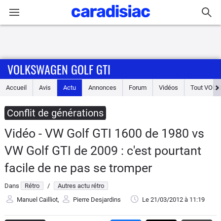
Connexion / Inscription
VOLKSWAGEN GOLF GTI
Accueil
Accueil
Avis
Actu
Annonces
Forum
Vidéos
Tout
VOLK
Actu
Conflit de générations
Essais
Vidéo - VW Golf GTI 1600 de 1980 vs
Guide
VW Golf GTI de 2009 : c'est pourtant
d'achat
facile de ne pas se tromper
Electriques
Dans
Rétro
/
Autres actu rétro
Manuel Cailliot
,
Pierre Desjardins
Le 21/03/2012
à 11:19
Utilitaires