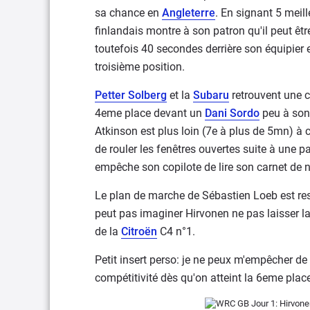
sa chance en
Angleterre
. En signant 5 meil
finlandais montre à son patron qu'il peut êt
toutefois 40 secondes derrière son équipier
troisième position.
Petter Solberg
et la
Subaru
retrouvent une c
4eme place devant un
Dani Sordo
peu à son 
Atkinson est plus loin (7e à plus de 5mn) à
de rouler les fenêtres ouvertes suite à une p
empêche son copilote de lire son carnet de n
Le plan de marche de Sébastien Loeb est respe
peut pas imaginer Hirvonen ne pas laisser la
de la
Citroën
C4 n°1.
Petit insert perso: je ne peux m'empêcher de
compétitivité dès qu'on atteint la 6eme pla