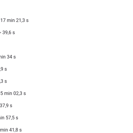
 17 min 21,3 s
 39,6 s
min 34 s
,9 s
,3 s
 5 min 02,3 s
 37,9 s
in 57,5 s
 min 41,8 s