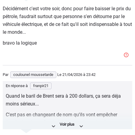
Décidément c'est votre soir, donc pour faire baisser le prix du
Mais grâce à nos braves écolos qui nous expliquent qu'on
pétrole, faudrait surtout que personne s'en détourne par le
va "décarboner" et se passer de pétrole, tout va bien.
véhicule électrique, et de ce fait qu'il soit indispensable à tout
OPmobility va sans doute fabriquer des pare chocs,
le monde...
éléments de carrosserie et autres réservoirs de carburant
bravo la logique
en épluchures de betterave....
Par
coulounel moussetarde
Le 21/04/2026
à 23:42
En réponse à
franpir21
Quand le baril de Brent sera à 200 dollars, ça sera déja
moins sérieux...
C'est pas en changeant de nom qu'ils vont empêcher
l'explosion des coûts de fabrication des polymères et
autres matériaux composites à base de pétrole !