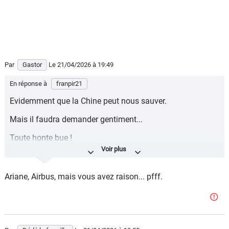
Par
Gastor
Le 21/04/2026
à 19:49
En réponse à
franpir21
Evidemment que la Chine peut nous sauver.
Mais il faudra demander gentiment...
Toute honte bue !
De toute façon l'Europe n'ayant jamais existé sur le plan
industriel, incapable de développer un grand projet
Ariane, Airbus, mais vous avez raison... pfff.
d'avenir et empêtrée dans son idéologie et sa morale qui
se fracasse tous les jours sur les réalités du monde, se
ridiculiser encore un peu plus ne fera que confirmer que
l'Europe voulue par quelques visionnaires au sortir de la