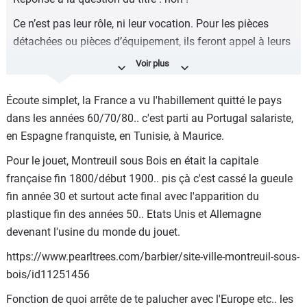
Ce n’est pas leur rôle, ni leur vocation. Pour les pièces
détachées ou pièces d’équipement, ils feront appel à leurs
propres fournisseurs.
Ont-ils sauvé l’industrie européenne du panneau solaire,
Écoute simplet, la France a vu l'habillement quitté le pays
de l’habillement, du jouet, etc. ?
dans les années 60/70/80.. c'est parti au Portugal salariste,
en Espagne franquiste, en Tunisie, à Maurice.
Pour le jouet, Montreuil sous Bois en était la capitale
française fin 1800/début 1900.. pis çà c'est cassé la gueule
fin année 30 et surtout acte final avec l'apparition du
plastique fin des années 50.. Etats Unis et Allemagne
devenant l'usine du monde du jouet.
https://www.pearltrees.com/barbier/site-ville-montreuil-sous-
bois/id11251456
Fonction de quoi arrête de te palucher avec l'Europe etc.. les