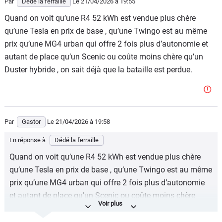
Par
Dédé la ferraille
Le 21/04/2026
à 19:55
deuxième guerre mondiale est devenue rien de plus qu'une
Quand on voit qu’une R4 52 kWh est vendue plus chère
ONG obèse et grotesque.
qu’une Tesla en prix de base , qu’une Twingo est au même
Inutile, donc pour certains esprits simples rigoureusement
prix qu’une MG4 urban qui offre 2 fois plus d’autonomie et
indispensable.
autant de place qu’un Scenic ou coûte moins chère qu’un
Duster hybride , on sait déjà que la bataille est perdue.
Par
Gastor
Le 21/04/2026
à 19:58
En réponse à
Dédé la ferraille
Quand on voit qu’une R4 52 kWh est vendue plus chère
qu’une Tesla en prix de base , qu’une Twingo est au même
prix qu’une MG4 urban qui offre 2 fois plus d’autonomie
et autant de place qu’un Scenic ou coûte moins chère
qu’un Duster hybride , on sait déjà que la bataille est
perdue.