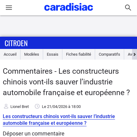
Connexion / Inscription
CITROEN
Accueil
Accueil
Modèles
Essais
Fiches fiabilité
Comparatifs
Avis
Actu
Commentaires - Les constructeurs
Essais
chinois vont-ils sauver l’industrie
Guide
automobile française et européenne ?
d'achat
Lionel Bret
Le 21/04/2026
à 18:00
Electriques
Les constructeurs chinois vont-ils sauver l’industrie
automobile française et européenne ?
Utilitaires
Déposer un commentaire