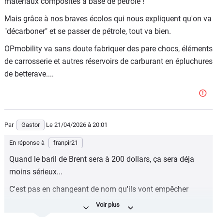
matériaux composites à base de pétrole !
Mais grâce à nos braves écolos qui nous expliquent qu'on va
"décarboner" et se passer de pétrole, tout va bien.
OPmobility va sans doute fabriquer des pare chocs, éléments
de carrosserie et autres réservoirs de carburant en épluchures
de betterave....
Par
Gastor
Le 21/04/2026
à 20:01
En réponse à
franpir21
Quand le baril de Brent sera à 200 dollars, ça sera déja
moins sérieux...
C'est pas en changeant de nom qu'ils vont empêcher
l'explosion des coûts de fabrication des polymères et
autres matériaux composites à base de pétrole !