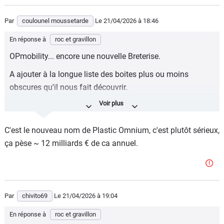
Par
coulounel moussetarde
Le 21/04/2026
à 18:46
En réponse à
roc et gravillon
OPmobility... encore une nouvelle Breterise.
A ajouter à la longue liste des boites plus ou moins
obscures qu'il nous fait découvrir.
Utiles à quoi ?
Bonne question... pas à ce que le marché retrouve un peu
C'est le nouveau nom de Plastic Omnium, c'est plutôt sérieux,
de portance, pour sûr !
ça pèse ~ 12 milliards € de ca annuel.
Par
chivito69
Le 21/04/2026
à 19:04
En réponse à
roc et gravillon