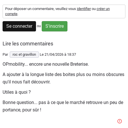
Flottes
Pour déposer un commentaire, veuillez vous
identifier
ou
créer un
Auto
compte
.
Se connecter
S'inscrire
ou
Services
Forum
Lire les commentaires
Par
roc et gravillon
Le 21/04/2026
à 18:37
Moto
OPmobility... encore une nouvelle Breterise.
Marques
A ajouter à la longue liste des boites plus ou moins obscures
qu'il nous fait découvrir.
Utiles à quoi ?
Bonne question... pas à ce que le marché retrouve un peu de
portance, pour sûr !