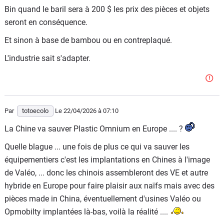
Bin quand le baril sera à 200 $ les prix des pièces et objets
Mais grâce à nos braves écolos qui nous expliquent qu'on
seront en conséquence.
va "décarboner" et se passer de pétrole, tout va bien.
Et sinon à base de bambou ou en contreplaqué.
OPmobility va sans doute fabriquer des pare chocs,
éléments de carrosserie et autres réservoirs de carburant
L'industrie sait s'adapter.
en épluchures de betterave....
Par
totoecolo
Le 22/04/2026
à 07:10
La Chine va sauver Plastic Omnium en Europe .... ?
Quelle blague ... une fois de plus ce qui va sauver les
équipementiers c'est les implantations en Chines à l'image
de Valéo, ... donc les chinois assembleront des VE et autre
hybride en Europe pour faire plaisir aux naïfs mais avec des
pièces made in China, éventuellement d'usines Valéo ou
Opmobilty implantées là-bas, voilà la réalité ....