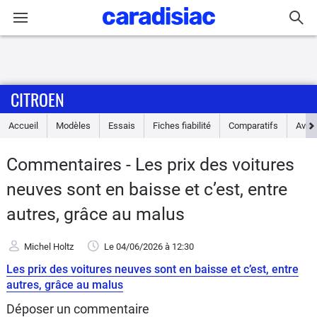
Connexion / Inscription
CITROEN
Accueil
Accueil
Modèles
Essais
Fiches fiabilité
Comparatifs
Avis
Actu
Commentaires - Les prix des voitures
Essais
neuves sont en baisse et c’est, entre
Guide
autres, grâce au malus
d'achat
Michel Holtz
Le 04/06/2026
à 12:30
Electriques
Les prix des voitures neuves sont en baisse et c’est, entre
autres, grâce au malus
Utilitaires
Déposer un commentaire