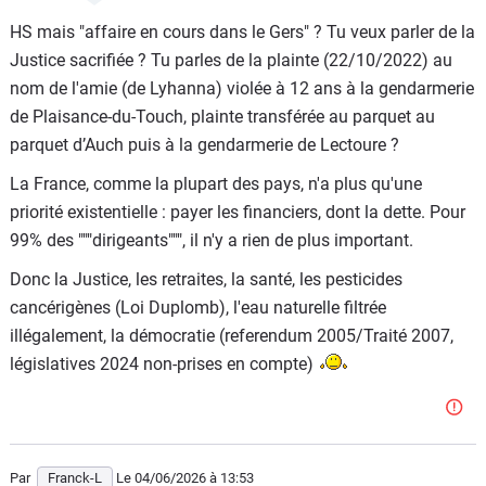
en cours dans le Gers, cf. éducation nationale...).
HS mais "affaire en cours dans le Gers" ? Tu veux parler de la
Justice sacrifiée ? Tu parles de la plainte (22/10/2022) au
La priorité des priorités reste quand même d'assurer le
nom de l'amie (de Lyhanna) violée à 12 ans à la gendarmerie
niveau de vie de la génération 1945-1960 et quelques,
de Plaisance-du-Touch, plainte transférée au parquet au
faudrait pas devoir vendre le bateau, la résidence
parquet d’Auch puis à la gendarmerie de Lectoure ?
secondaire ou le camping-car quand même, la pauvreté
c'est pour les jeunes, pas pour eux
La France, comme la plupart des pays, n'a plus qu'une
priorité existentielle : payer les financiers, dont la dette. Pour
99% des """dirigeants""", il n'y a rien de plus important.
Donc la Justice, les retraites, la santé, les pesticides
cancérigènes (Loi Duplomb), l'eau naturelle filtrée
illégalement, la démocratie (referendum 2005/Traité 2007,
législatives 2024 non-prises en compte)
Par
Franck-L
Le 04/06/2026
à 13:53