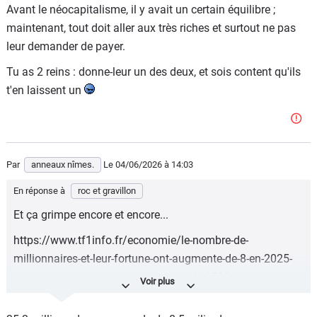
Avant le néocapitalisme, il y avait un certain équilibre ;
maintenant, tout doit aller aux très riches et surtout ne pas
leur demander de payer.
Tu as 2 reins : donne-leur un des deux, et sois content qu'ils
t'en laissent un
Par
anneaux nîmes.
Le 04/06/2026
à 14:03
En réponse à
roc et gravillon
Et ça grimpe encore et encore...
https://www.tf1info.fr/economie/le-nombre-de-
millionnaires-et-leur-fortune-ont-augmente-de-8-en-2025-
pour-atteindre-de-nouveaux-records-2445294.html
C'est que le début, d'accord, d'accord...