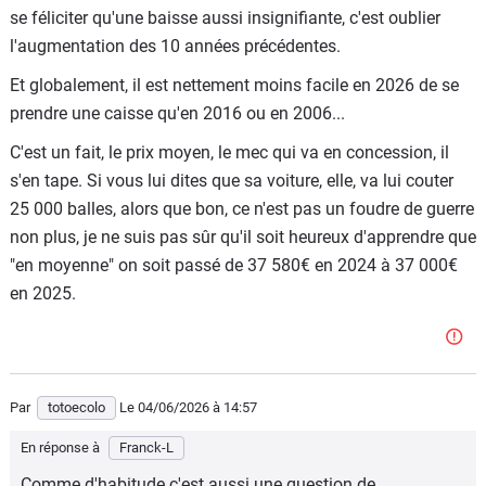
se féliciter qu'une baisse aussi insignifiante, c'est oublier
Elle rapportera péniblement 25 millions.
l'augmentation des 10 années précédentes.
En baisse constante.
Et globalement, il est nettement moins facile en 2026 de se
Entre temps l'activité des centres de réception de ces colis
prendre une caisse qu'en 2016 ou en 2006...
en France est devenue quasi nulle.
C'est un fait, le prix moyen, le mec qui va en concession, il
Pas d'emploi...
s'en tape. Si vous lui dites que sa voiture, elle, va lui couter
25 000 balles, alors que bon, ce n'est pas un foudre de guerre
Mais nos voisins Européens eux par contre réceptionnent
non plus, je ne suis pas sûr qu'il soit heureux d'apprendre que
lesdits colis qui sont par la suite toujours acheminés en
"en moyenne" on soit passé de 37 580€ en 2024 à 37 000€
France.
en 2025.
Mais pas d'inquiétude, les 450 millions prévus se sont
retrouvés dans la partie dépense, multiplié par 03 ou 04...
Par
totoecolo
Le 04/06/2026
à 14:57
En réponse à
Franck-L
Comme d'habitude c'est aussi une question de