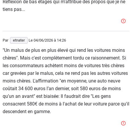
Réflexion de bas étages qui m'attribue des propos que je ne
Avant le néocapitalisme, il y avait un certain équilibre ;
tiens pas...
maintenant, tout doit aller aux très riches et surtout ne pas
leur demander de payer.
Tu as 2 reins : donne-leur un des deux, et sois content
qu'ils t'en laissent un
Par
etnater
Le 04/06/2026
à 14:26
"Un malus de plus en plus élevé qui rend les voitures moins
chères". Mais c'est complètement tordu ce raisonnement. Si
les consommateurs achètent moins de voitures très chères
car grevées par le malus, cela ne rend pas les autres voitures
moins chères. L'affirmation "en moyenne, une auto neuve
coûtait 34 600 euros l’an dernier, soit 580 euros de moins
qu’un an avant" est biaisée: Il faudrait dire "Les gens
consacrent 580€ de moins à l'achat de leur voiture parce qu'il
descendent en gamme.