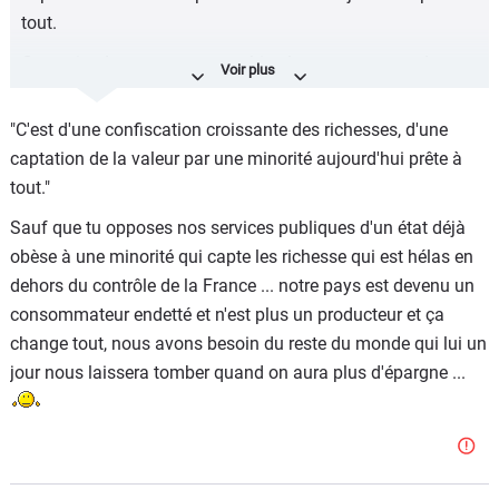
tout.
Ça ne tiendra pas comme ça bien longtemps, quand en
face les services publics s'effondrent (on y est cf. affaire
en cours dans le Gers, cf. éducation nationale...).
"C'est d'une confiscation croissante des richesses, d'une
captation de la valeur par une minorité aujourd'hui prête à
La priorité des priorités reste quand même d'assurer le
tout."
niveau de vie de la génération 1945-1960 et quelques,
faudrait pas devoir vendre le bateau, la résidence
Sauf que tu opposes nos services publiques d'un état déjà
secondaire ou le camping-car quand même, la pauvreté
obèse à une minorité qui capte les richesse qui est hélas en
c'est pour les jeunes, pas pour eux
dehors du contrôle de la France ... notre pays est devenu un
consommateur endetté et n'est plus un producteur et ça
change tout, nous avons besoin du reste du monde qui lui un
jour nous laissera tomber quand on aura plus d'épargne ...