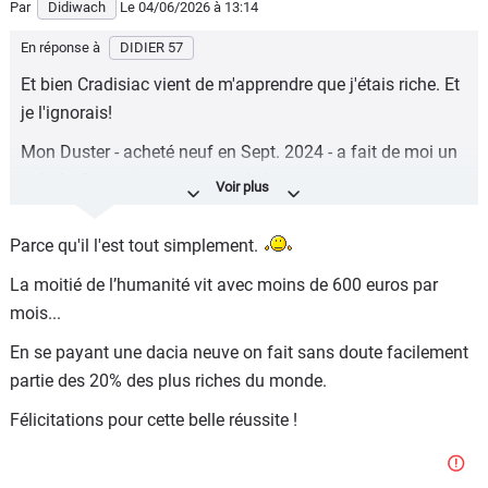
Par
Didiwach
Le 04/06/2026
à 13:14
En réponse à
DIDIER 57
Et bien Cradisiac vient de m'apprendre que j'étais riche. Et
je l'ignorais!
Mon Duster - acheté neuf en Sept. 2024 - a fait de moi un
nabab. Ça serait pas un peu de la propagande
gouvernementale, afin de faire passer le Français moyen
(que j'estime être) pour un nanti?
Parce qu'il l'est tout simplement.
La moitié de l’humanité vit avec moins de 600 euros par
mois...
En se payant une dacia neuve on fait sans doute facilement
partie des 20% des plus riches du monde.
Félicitations pour cette belle réussite !