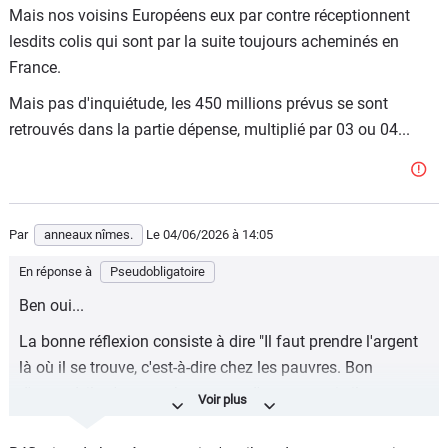
Mais nos voisins Européens eux par contre réceptionnent
lesdits colis qui sont par la suite toujours acheminés en
France.
Mais pas d'inquiétude, les 450 millions prévus se sont
retrouvés dans la partie dépense, multiplié par 03 ou 04...
Par
anneaux nîmes.
Le 04/06/2026
à 14:05
En réponse à
Pseudobligatoire
Ben oui...
La bonne réflexion consiste à dire "Il faut prendre l'argent
là où il se trouve, c'est-à-dire chez les pauvres. Bon
d'accord, ils n'ont pas beaucoup d'argent, mais il y a
beaucoup de pauvres", hein...