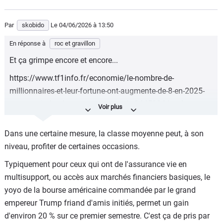
Par
skobido
Le 04/06/2026
à 13:50
En réponse à
roc et gravillon
Et ça grimpe encore et encore...
https://www.tf1info.fr/economie/le-nombre-de-
millionnaires-et-leur-fortune-ont-augmente-de-8-en-2025-
pour-atteindre-de-nouveaux-records-2445294.html
C'est que le début, d'accord, d'accord...
Dans une certaine mesure, la classe moyenne peut, à son
niveau, profiter de certaines occasions.
Typiquement pour ceux qui ont de l'assurance vie en
multisupport, ou accès aux marchés financiers basiques, le
yoyo de la bourse américaine commandée par le grand
empereur Trump friand d'amis initiés, permet un gain
d'environ 20 % sur ce premier semestre. C'est ça de pris par