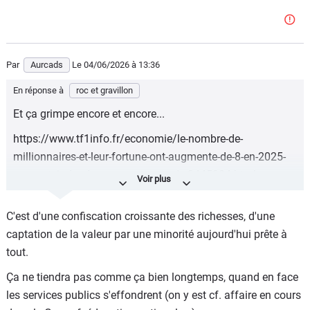
Par
Aurcads
Le 04/06/2026
à 13:36
En réponse à
roc et gravillon
Et ça grimpe encore et encore...
https://www.tf1info.fr/economie/le-nombre-de-
millionnaires-et-leur-fortune-ont-augmente-de-8-en-2025-
pour-atteindre-de-nouveaux-records-2445294.html
C'est que le début, d'accord, d'accord...
C'est d'une confiscation croissante des richesses, d'une
captation de la valeur par une minorité aujourd'hui prête à
tout.
Ça ne tiendra pas comme ça bien longtemps, quand en face
les services publics s'effondrent (on y est cf. affaire en cours