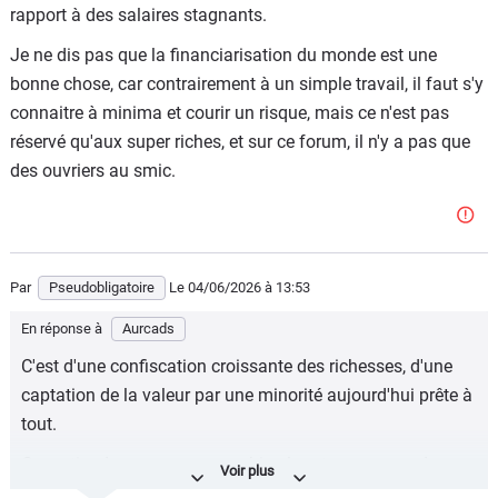
rapport à des salaires stagnants.
Je ne dis pas que la financiarisation du monde est une
bonne chose, car contrairement à un simple travail, il faut s'y
connaitre à minima et courir un risque, mais ce n'est pas
réservé qu'aux super riches, et sur ce forum, il n'y a pas que
des ouvriers au smic.
Par
Pseudobligatoire
Le 04/06/2026
à 13:53
En réponse à
Aurcads
C'est d'une confiscation croissante des richesses, d'une
captation de la valeur par une minorité aujourd'hui prête à
tout.
Ça ne tiendra pas comme ça bien longtemps, quand en
face les services publics s'effondrent (on y est cf. affaire