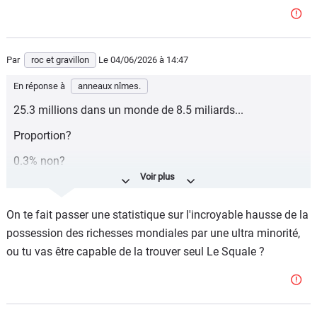
Par
roc et gravillon
Le 04/06/2026
à 14:47
En réponse à
anneaux nîmes.
25.3 millions dans un monde de 8.5 miliards...
Proportion?
0.3% non?
Surtout que la limite est 01 million, hors résidence
principale. On y est vite.
On te fait passer une statistique sur l'incroyable hausse de la
Pendant que l'on pointe du doigts des gens "hyper riches",
possession des richesses mondiales par une ultra minorité,
on ne se pose pas de questions sur les conséquences des
ou tu vas être capable de la trouver seul Le Squale ?
décisions politiques.
Tien j'ai vu un truc hier, juste comme ça. Le "coût" des
décisions de Ségolène Royale lors de ses différents