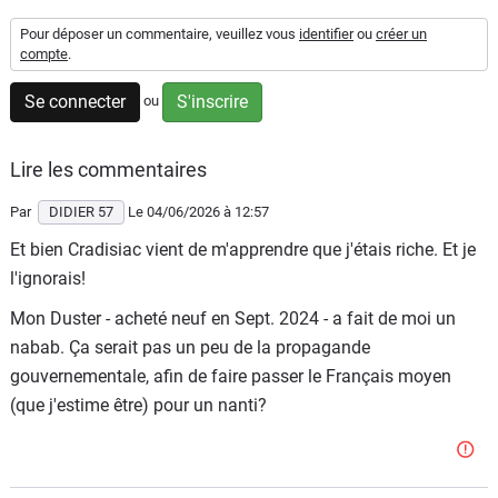
Flottes
Pour déposer un commentaire, veuillez vous
identifier
ou
créer un
Auto
compte
.
Se connecter
S'inscrire
ou
Services
Forum
Lire les commentaires
Par
DIDIER 57
Le 04/06/2026
à 12:57
Moto
Et bien Cradisiac vient de m'apprendre que j'étais riche. Et je
l'ignorais!
Marques
Mon Duster - acheté neuf en Sept. 2024 - a fait de moi un
nabab. Ça serait pas un peu de la propagande
gouvernementale, afin de faire passer le Français moyen
(que j'estime être) pour un nanti?