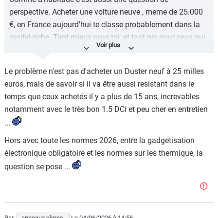
perspective. Acheter une voiture neuve , meme de 25.000
€, en France aujourd'hui te classe probablement dans la
moitié riche. Tant mieux pour toi, et tant pis pour ceux qui
ne le supportent pas.
Si on prend plus de recul, ou qu'on est moins hypocrite,
Le problème n'est pas d'acheter un Duster neuf à 25 milles
ces mêmes jaloux de ton Duster neuf ne diront jamais
euros, mais de savoir si il va être aussi resistant dans le
qu'ils sont riches en sortant de la douche. Pourtant ils le
temps que ceux achetés il y a plus de 15 ans, increvables
sont. Il n'y a pas la moitié de la planète qui a accès a l'eau
notamment avec le très bon 1.5 DCi et peu cher en entretien
chaude à volonté à domicile. Prendre une douche par jour,
...
plutôt 2 en ce moment, te classe factuellement dans le
Hors avec toute les normes 2026, entre la gadgetisation
camp des riches.
électronique obligatoire et les normes sur les thermique, la
question se pose ...
Par
anneaux nîmes.
Le 04/06/2026
à 14:58