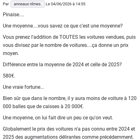
Par
anneaux nîmes.
Le 04/06/2026
à 14:55
passages dans les ministères...
Pinaise....
On dépasse les 15 milliards.
Une moyenne....vous savez ce que c'est une moyenne?
15 000 de ces "millionnaires"...
Vous prenez l'addition de TOUTES les voitures vendues, puis
Bien sûr que c'est facile de dire qu'on va faire les poches
vous divisez par le nombre de voitures....ça donne un prix
de untel ou tel autre.
moyen.
Soi-disant pour le bien du peuple....lol.
Différence entre la moyenne de 2024 et celle de 2025?
Par contre ça semble plus compliqué d'expliquer
580€.
comment des chantiers coûtent le triple de ce qui est
prévue, comment on peut se planter de plus de 40
Une vraie fortune...
milliards sur un budget....
Bien sûr que dans le nombre, il y aura moins de voiture à 120
Autre petite information passée inaperçue.
000 balles que de caisses à 20 000€.
La fameuse taxe de 02€ par "petit" colis.
Une moyenne, on lui fait dire un peu ce qu'on veut.
Votée pour un prévisionnel de recette de plus de 450
Globalement le prix des voitures n'a pas connu entre 2024 et
millions/an.
2025 des augmentations délirantes comme précédemment.