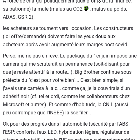
À force de charger politiquement (aux profit$ d€ la finance,
sa patronne) la mule (malus au CO2
, malus au poids,
ADAS, GSR 2),
les acheteurs se tournent vers l'occasion. Les constructeurs
(loi offre/demande) doivent faire les yeux doux aux
acheteurs après avoir augmenté leurs marges post-covid.
Perso, même pas en rêve. Le package du 1er juin impose une
caméra qui me scruterait en permanence (soit-disant pour
que je reste attentif à la route...). Big Brother continue sous
prétexte du "c'est pour votre bien"... C'est bien simple, si
j'avais une caméra à la c... comme ça, je la couvrirais d'un
adhésif noir (cf. tel et ordi, comme les collaborateurs chez
Microsoft et autres). Et comme d'habitude, la CNIL (aussi
peu corrompue que l'INSEE) laisse filer...
Ok pour des progrès dans l'automobile (sécurité par l'ABS,
l'ESP; conforts, feux LED, hybridation légère, régulateur de