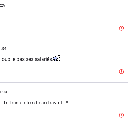
:29
1:34
i oublie pas ses salariés.
1:38
 Tu fais un très beau travail ..!!