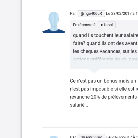
par mois depuis 5 ans, et leu
payés 60% moins cheres.
Par
§mge406uR
Le 23/02/2017
à 1
En réponse à
n1cool
quand ils touchent leur salaire
faire? quand ils ont des avanta
les cheques vacances, sur les 
actions préférentielles du grou
entreprise et j'en passe.
Tu crois que l'entreprise n'aid
Ce n'est pas un bonus mais un i
plus d'octroyer 2000 euros de
n'est pas imposable si elle est 
revanche 20% de prélèvements s
C'est fou comme en France, to
salarié...
pas à partir du moment où ils 
Va bosser à l'étranger, je parl
qu'en Italie, les salariés de F
par mois depuis 5 ans, et leu
Par
§Kem633Ao
Le 23/02/2017
à 1