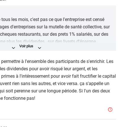
 tous les mois, c'est pas ce que l'entreprise est censé
ges d'entreprises sur la mutelle de santé collective, sur
cheques restaurants, sur des prets 1% salariés, sur des
pe plus les dividendes , sur des livrets d'épargne
e deja pas assez ses salariés sans qu'elle aie besoin en
t permettre à l'ensemble des participants de s'enrichir. Les
 bonus ?
es dividendes pour avoir risqué leur argent, et les
rimes à l'intéressement pour avoir fait fructifier le capital
us les acquis sociaux sont vus comme s'ils n'existaient
vent rien sans les autres, et vice versa. ça s'appelle un
ont été obtenu !
 qui soit perenne sur une longue période. Si l'un des deux
e pas d'Afrique, de Chine ou d'Europe de l'Est. Va rien
 ne fonctionne pas!
CA ont quasi rien en plus de travailler que deux semaines
r deux semaines de congés obligées par FCA, elles sont