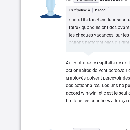
payés 60% moins cheres.
En réponse à
n1cool
quand ils touchent leur salaire
faire? quand ils ont des avanta
les cheques vacances, sur les 
actions préférentielles du grou
entreprise et j'en passe.
Tu crois que l'entreprise n'aid
Au contraire, le capitalisme doi
plus d'octroyer 2000 euros de
actionnaires doivent percevoir d
employés doivent percevoir des p
C'est fou comme en France, to
des actionnaires. Les uns ne peu
pas à partir du moment où ils 
accord win-win, et c'est le seul
Va bosser à l'étranger, je parl
tire tous les bénéfices à lui, ça
qu'en Italie, les salariés de F
par mois depuis 5 ans, et leu
payés 60% moins cheres.