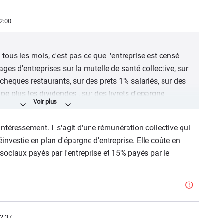
r deux semaines de congés obligées par FCA, elles sont
2:00
 tous les mois, c'est pas ce que l'entreprise est censé
ges d'entreprises sur la mutelle de santé collective, sur
cheques restaurants, sur des prets 1% salariés, sur des
pe plus les dividendes , sur des livrets d'épargne
e deja pas assez ses salariés sans qu'elle aie besoin en
ntéressement. Il s'agit d'une rémunération collective qui
 bonus ?
réinvestie en plan d'épargne d'entreprise. Elle coûte en
ociaux payés par l'entreprise et 15% payés par le
us les acquis sociaux sont vus comme s'ils n'existaient
ont été obtenu !
e pas d'Afrique, de Chine ou d'Europe de l'Est. Va rien
CA ont quasi rien en plus de travailler que deux semaines
r deux semaines de congés obligées par FCA, elles sont
2:37