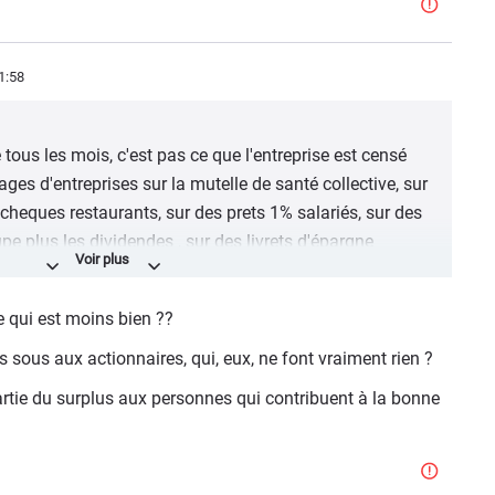
1:58
 tous les mois, c'est pas ce que l'entreprise est censé
ges d'entreprises sur la mutelle de santé collective, sur
cheques restaurants, sur des prets 1% salariés, sur des
pe plus les dividendes , sur des livrets d'épargne
e deja pas assez ses salariés sans qu'elle aie besoin en
 qui est moins bien ??
 bonus ?
 sous aux actionnaires, qui, eux, ne font vraiment rien ?
us les acquis sociaux sont vus comme s'ils n'existaient
partie du surplus aux personnes qui contribuent à la bonne
ont été obtenu !
e pas d'Afrique, de Chine ou d'Europe de l'Est. Va rien
CA ont quasi rien en plus de travailler que deux semaines