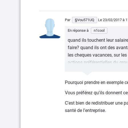
Par
§Vou571UQ
Le 23/02/2017
à 1
En réponse à
n1cool
quand ils touchent leur salaire
faire? quand ils ont des avanta
les cheques vacances, sur les 
actions préférentielles du grou
entreprise et j'en passe.
Tu crois que l'entreprise n'aid
Pourquoi prendre en exemple ce
plus d'octroyer 2000 euros de
Vous préférez qu'ils donnent ces
C'est fou comme en France, to
C'est bien de redistribuer une 
pas à partir du moment où ils 
santé de l'entreprise.
Va bosser à l'étranger, je parl
qu'en Italie, les salariés de F