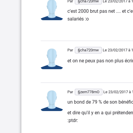
Par
§cha720mw
Le 23/02/2017
à 1
c'est 2000 brut pas net .... et 
salariés :o
Par
§cha720mw
Le 23/02/2017
à 1
et on ne peux pas non plus écr
Par
§zem778mO
Le 23/02/2017
à 
un bond de 79 % de son bénéfi
et dire qu'il y en a qui prétend
:ptdr: