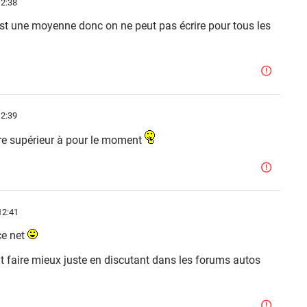
2:38
c'est une moyenne donc on ne peut pas écrire pour tous les
2:39
ire supérieur à pour le moment
12:41
ce net
ent faire mieux juste en discutant dans les forums autos