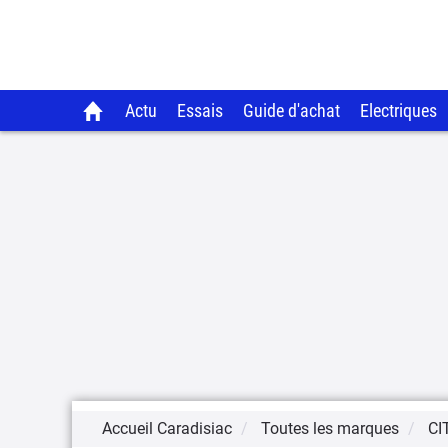
Actu
Essais
Guide d'achat
Electriques
Accueil Caradisiac
Toutes les marques
CI