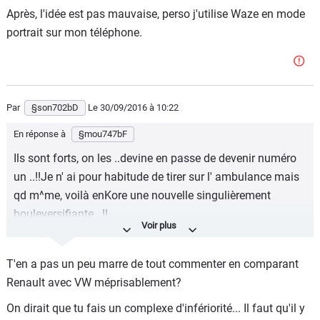
Après, l'idée est pas mauvaise, perso j'utilise Waze en mode
portrait sur mon téléphone.
Par
§son702bD
Le 30/09/2016
à 10:22
En réponse à
§mou747bF
Ils sont forts, on les ..devine en passe de devenir numéro
un ..!!Je n' ai pour habitude de tirer sur l' ambulance mais
qd m^me, voilà enKore une nouvelle singulièrement
bouleversifiante ..!!
On sent d' ailleurs -à nouveau- ce soir d' autres
..Anticipations -non moulachiennes celles-là-, qui donnent
T'en a pas un peu marre de tout commenter en comparant
la vagnérienne bien proche d' être débordée, dépassée,
Renault avec VW méprisablement?
larguée, submergée, Kontournée, regorgée ..!!
On dirait que tu fais un complexe d'infériorité... Il faut qu'il y