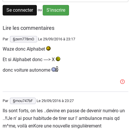
Flottes
Se connecter
S'inscrire
ou
Auto
Lire les commentaires
Services
Par
§zem778mO
Le 29/09/2016
à 23:17
Forum
Waze donc Alphabet
Moto
Et si Alphabet donc ----> X
donc voiture autonome
Marques
Par
§mou747bF
Le 29/09/2016
à 23:27
Ils sont forts, on les ..devine en passe de devenir numéro un
..!!Je n' ai pour habitude de tirer sur l' ambulance mais qd
m^me, voilà enKore une nouvelle singulièrement