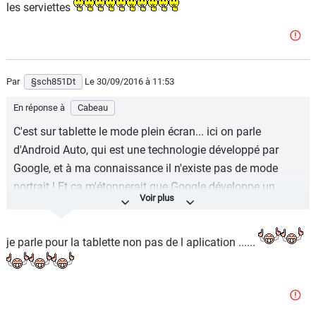
les serviettes
Par
§sch851Dt
Le 30/09/2016
à 11:53
En réponse à
Cabeau
C'est sur tablette le mode plein écran... ici on parle
d'Android Auto, qui est une technologie développé par
Google, et à ma connaissance il n'existe pas de mode
portrait ! Et ça m'étonnerait que Google développe un
mode portrait juste pour Renault.
Donc ouais ça fais moche, Renault a rien fais, ils ont juste
je parle pour la tablette non pas de l aplication ......
intégré Android Auto et Waze a développé son application
(dispo pour toutes les voitures). Le seul truc de partenaire
Renault/Waze est la localisation des bornes.
En tout cas derrière tout ça se cache une annonce pour