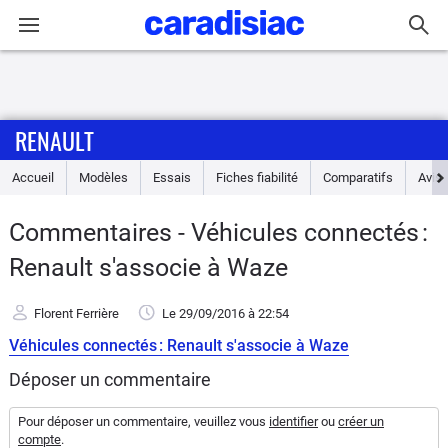
Connexion / Inscription
RENAULT
Accueil
Accueil
Modèles
Essais
Fiches fiabilité
Comparatifs
Avis
Actu
Commentaires - Véhicules connectés :
Essais
Renault s'associe à Waze
Guide
Florent Ferrière
Le 29/09/2016
à 22:54
d'achat
Véhicules connectés : Renault s'associe à Waze
Electriques
Déposer un commentaire
Utilitaires
Pour déposer un commentaire, veuillez vous
identifier
ou
créer un
compte
.