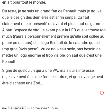
http://bfmbusiness.bfmtv.com/entreprise/renault-nissan-
en ait pour tout le monde.
premier-constructeur-automobile-mondial-en-2017-
Du reste, je ne suis un grand fan de Renault mais je trouve
1042495.html
que le design des dernières est enfin simpa. Ca fait
clairement mieux présenté qu'avant et plus haut de gamme.
A part l'espèce de virgule avant pour la LED que je trouve too
much (j'aurais personnellement préféré qu'elle soit collée au
phare ou dedans) et le logo Renault de la calandre qui est
trop gros (avis perso). Vu ce nouveau style, pas besoin de
mettre un logo énorme et trop visible, on sait que c'est une
Renault.
Signé de quelqu'un qui a une VW, mais qui s'intéresse
objectivement à ce que font les autres, et qui envisage peut
être d'acheter une Zoé...
Par
§Lit601Ji
Le 30/09/2016
à 10:29