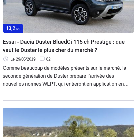
13,2
/20
Essai - Dacia Duster BluedCi 115 ch Prestige : que
vaut le Duster le plus cher du marché ?
Le 29/05/2019
82
Comme beaucoup de modèles présents sur le marché, la
seconde génération de Duster prépare l’arrivée des
nouvelles normes WLPT, qui entreront en application en
2021 pour mettre à jour son offre de moteurs diesels. Après
le BluedCi 95 ch, place maintenant au BluedCi 115 ch.