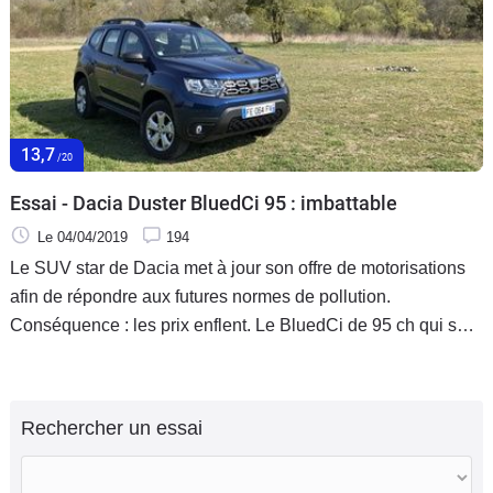
13,7
/20
Essai - Dacia Duster BluedCi 95 : imbattable
Le 04/04/2019
194
Le SUV star de Dacia met à jour son offre de motorisations
afin de répondre aux futures normes de pollution.
Conséquence : les prix enflent. Le BluedCi de 95 ch qui se
charge dorénavant d’assurer l’accès à la gamme diesel
reste, selon nous, le choix le plus rationnel du catalogue.
Vérifions-le.
Rechercher un essai