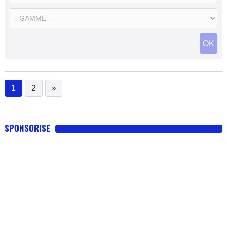
OK
1
2
»
(current)
SPONSORISE