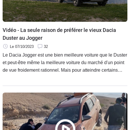
Flottes
Auto
Services
Vidéo - La seule raison de préférer le vieux Dacia
Duster au Jogger
Forum
Le 07/10/2023
32
Le Dacia Jogger est une bien meilleure voiture que le Duster
Moto
et peut-être même la meilleure voiture du marché d'un point
de vue froidement rationnel. Mais pour atteindre certains
Marques
endroits réservés aux montagnards les plus aguerris, seul le
Duster 4x4 peut faire l'affaire.