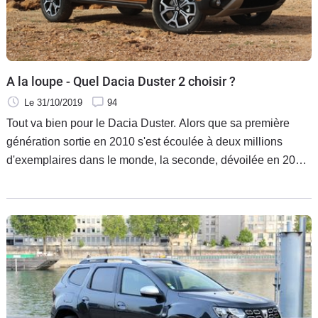
A la loupe - Quel Dacia Duster 2 choisir ?
Le 31/10/2019
94
Tout va bien pour le Dacia Duster. Alors que sa première
génération sortie en 2010 s'est écoulée à deux millions
d'exemplaires dans le monde, la seconde, dévoilée en 2017,
marche dans ses pas, avec des ventes qui progressent de
20 % en Europe depuis le début de l'année. Quels sont ses
qualités et ses défauts, quelle motorisation faut-il choisir
dans la gamme bien remaniée ces derniers mois et quelle
finition faut-il privilégier ? C'est ce que l'on va vous dire tout
de suite dans cet essai à la loupe.