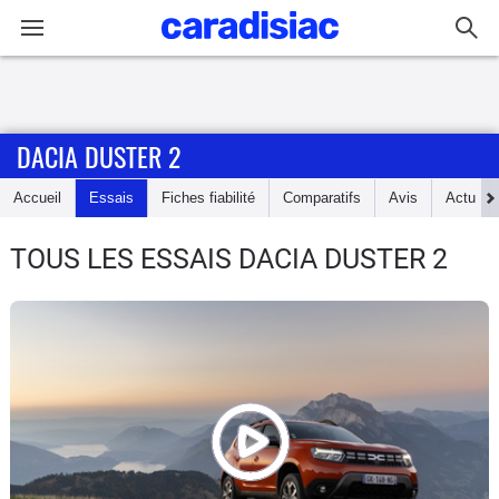
Connexion / Inscription
DACIA DUSTER 2
Accueil
Accueil
Essais
Fiches fiabilité
Comparatifs
Avis
Actu
Actu
TOUS LES ESSAIS DACIA DUSTER 2
Essais
Guide
d'achat
Electriques
Utilitaires