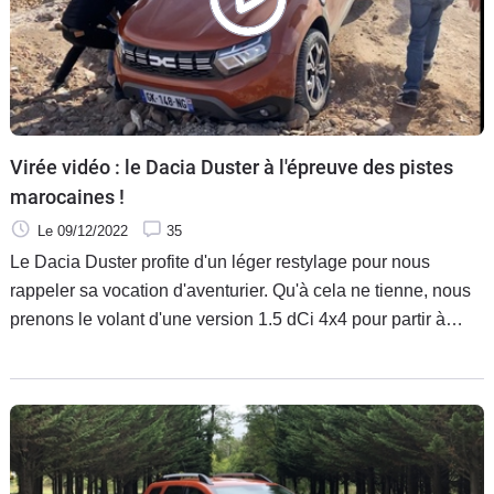
Virée vidéo : le Dacia Duster à l'épreuve des pistes
marocaines !
Le 09/12/2022
35
Le Dacia Duster profite d'un léger restylage pour nous
rappeler sa vocation d'aventurier. Qu'à cela ne tienne, nous
prenons le volant d'une version 1.5 dCi 4x4 pour partir à
l'assaut des pistes marocaines, plus précisément autour de
Marrakech. Un périple qui ne se fera pas sans y laisser des
plumes, mais qui démontrera une nouvelle fois
l'extraordinaire potentiel du baroudeur le roumain. Suivez-le
guide !