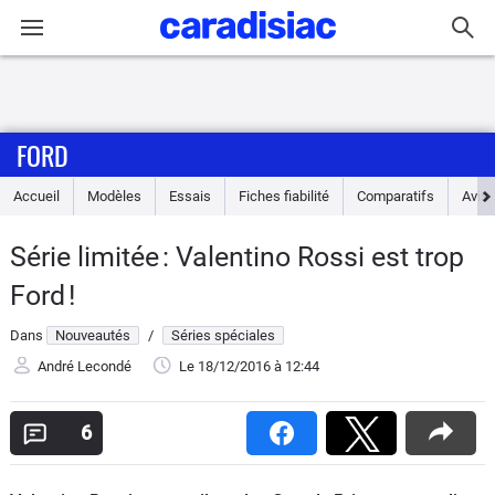
Connexion / Inscription
FORD
Accueil
Accueil
Modèles
Essais
Fiches fiabilité
Comparatifs
Avis
Actu
Série limitée : Valentino Rossi est trop
Essais
Ford !
Guide
Dans
Nouveautés
/
Séries spéciales
d'achat
André Lecondé
Le 18/12/2016
à 12:44
Electriques
6
Utilitaires