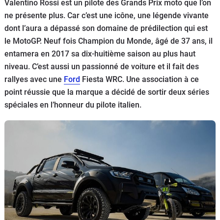
Valentino Rossi est un pilote des Grands Prix moto que l’on
Flottes
ne présente plus. Car c’est une icône, une légende vivante
Auto
dont l’aura a dépassé son domaine de prédilection qui est
le MotoGP. Neuf fois Champion du Monde, âgé de 37 ans, il
Services
entamera en 2017 sa dix-huitième saison au plus haut
niveau. C’est aussi un passionné de voiture et il fait des
Forum
rallyes avec une
Ford
Fiesta WRC. Une association à ce
point réussie que la marque a décidé de sortir deux séries
Moto
spéciales en l’honneur du pilote italien.
Marques