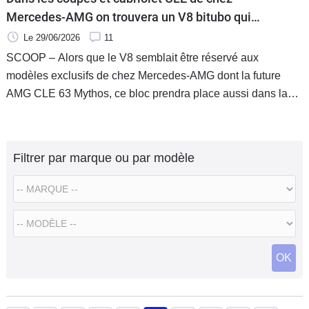
Mercedes-AMG on trouvera un V8 bitubo qui
devrait développer dans 585 ch !
Le 29/06/2026
11
SCOOP – Alors que le V8 semblait être réservé aux
modèles exclusifs de chez Mercedes-AMG dont la future
AMG CLE 63 Mythos, ce bloc prendra place aussi dans la
future Mercedes-AMG CLE 63. La preuve en image.
Filtrer par marque ou par modèle
OK