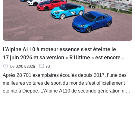
L’Alpine A110 à moteur essence s’est éteinte le
17 juin 2026 et sa version « R Ultime » est encore
plus rare que prévu
Le 02/07/2026
70
Après 28 701 exemplaires écoulés depuis 2017, l’une des
meilleures voitures de sport du monde s’est officiellement
éteinte à Dieppe. L’Alpine A110 de seconde génération n’est
plus et on a même quelques informations intéressantes au
sujet de la fin de sa carrière. Les puristes la regretteront
longtemps.