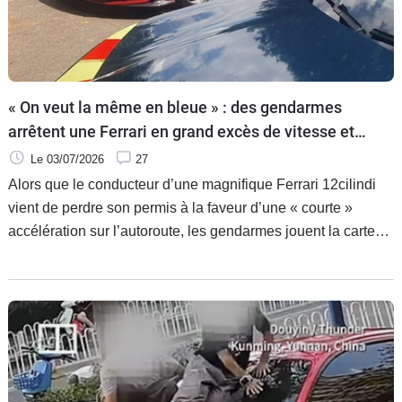
« On veut la même en bleue » : des gendarmes
arrêtent une Ferrari en grand excès de vitesse et
font de l’humour
Le 03/07/2026
27
Alors que le conducteur d’une magnifique Ferrari 12cilindi
vient de perdre son permis à la faveur d’une « courte »
accélération sur l’autoroute, les gendarmes jouent la carte
de l’humour en s’imaginant pouvoir travailler avec le même
genre de voiture de rêve !