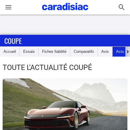
Connexion / Inscription
COUPE
Accueil
Accueil
Essais
Fiches fiabilité
Comparatifs
Avis
Actu
Actu
TOUTE L'ACTUALITÉ COUPÉ
Essais
Guide
d'achat
Electriques
Utilitaires