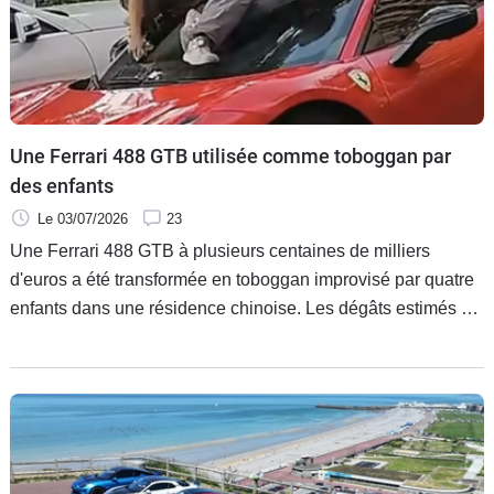
Une Ferrari 488 GTB utilisée comme toboggan par
des enfants
Le 03/07/2026
23
Une Ferrari 488 GTB à plusieurs centaines de milliers
d'euros a été transformée en toboggan improvisé par quatre
enfants dans une résidence chinoise. Les dégâts estimés à
4 300 € ont déclenché un conflit avec les parents qui
refusent aujourd'hui de régler la totalité de la facture. Faute
d'accord à l'amiable, le propriétaire a décidé de porter
l'affaire devant la justice.