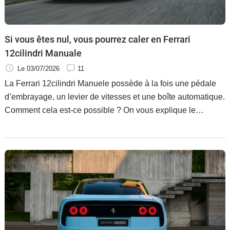
Flottes
Auto
Si vous êtes nul, vous pourrez caler en Ferrari
Services
12cilindri Manuale
Le 03/07/2026
11
Forum
La Ferrari 12cilindri Manuele possède à la fois une pédale
d’embrayage, un levier de vitesses et une boîte automatique.
Moto
Comment cela est-ce possible ? On vous explique le
système à la fois ingénieux et magnifique conçu par la
Marques
marque au cheval cabré pour plaire à ceux qui trouvaient
que c’était mieux avant tout en rendant la boîte manuelle
plus polyvalente.