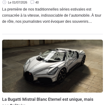
Le 01/07/2026
40
La première de nos traditionnelles séries estivales est
consacrée à la vitesse, indissociable de l’automobile. À tour
de rôle, nos journalistes vont évoquer des souvenirs
personnels liés à des allures un peu folles atteintes au
volant de véhicules divers et dans des circonstances
variées. Des moments qui les ont suffisamment marqués
pour qu’ils s’en souviennent encore des années plus tard,
même s’il n’est pas question ici de glorifier des attitudes
répréhensibles. Dans ce deuxième volet, vous découvrirez
que la vitesse n’est pas forcément gage de sensations, sauf
quand un flash vous envoie une décharge d’adrénaline !
La Bugatti Mistral Blanc Eternel est unique, mais