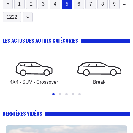
...
«
1
2
3
4
5
6
7
8
9
(current)
1222
»
LES ACTUS DES AUTRES CATÉGORIES
4X4 - SUV - Crossover
Break
DERNIÈRES VIDÉOS