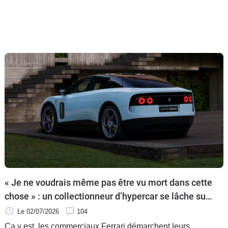
« Je ne voudrais même pas être vu mort dans cette
chose » : un collectionneur d’hypercar se lâche sur
la Ferrari Luce
Le 02/07/2026
104
Ça y est, les commerciaux Ferrari démarchent leurs