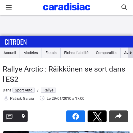
Connexion / Inscription
CITROEN
Accueil
Accueil
Modèles
Essais
Fiches fiabilité
Comparatifs
Avis
Actu
Rallye Arctic : Räikkönen se sort dans
Essais
l'ES2
Guide
Dans
Sport Auto
/
Rallye
d'achat
Patrick Garcia
Le 29/01/2010
à 17:00
Electriques
9
Utilitaires