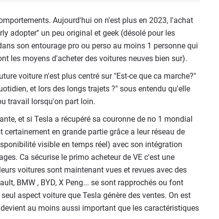
mportements. Aujourd'hui on n'est plus en 2023, l'achat
rly adopter'' un peu original et geek (désolé pour les
 dans son entourage pro ou perso au moins 1 personne qui
ont les moyens d'acheter des voitures neuves bien sur).
future voiture n'est plus centré sur "Est-ce que ca marche?"
tidien, et lors des longs trajets ?" sous entendu qu'elle
u travail lorsqu'on part loin.
sante, et si Tesla a récupéré sa couronne de no 1 mondial
st certainement en grande partie grâce a leur réseau de
sponibilité visible en temps réel) avec son intégration
ages. Ca sécurise le primo acheteur de VE c'est une
 leurs voitures sont maintenant vues et revues avec des
ult, BMW , BYD, X Peng... se sont rapprochés ou font
e seul aspect voiture que Tesla génère des ventes. On est
 devient au moins aussi important que les caractéristiques