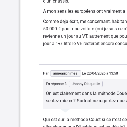
d'un chassis.
A mon sens les européens ont vraiment a bo
Comme deja écrit, me concernant, habitant
50.000 € pour une voiture (oui je sais ce n'
revienne un jour au VT, autrement que pour 
jour à 1€/ litre le VE resterait encore concur
Par
anneaux nîmes.
Le 22/04/2026
à 13:58
En réponse à
Jhonny Disquette
On est clairement dans la méthode Coué. 
sentez mieux ? Surtout ne regardez que vo
Qui est sur la méthode Couet si ce n'est c
aller clamer que l'électrique est en déclin?