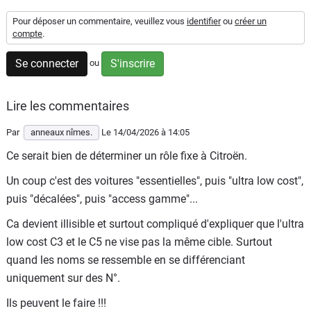
Flottes
Pour déposer un commentaire, veuillez vous
identifier
ou
créer un
Auto
compte
.
Se connecter
S'inscrire
ou
Services
Forum
Lire les commentaires
Par
anneaux nîmes.
Le 14/04/2026
à 14:05
Moto
Ce serait bien de déterminer un rôle fixe à Citroën.
Marques
Un coup c'est des voitures "essentielles", puis "ultra low cost",
puis "décalées", puis "access gamme"...
Ca devient illisible et surtout compliqué d'expliquer que l'ultra
low cost C3 et le C5 ne vise pas la même cible. Surtout
quand les noms se ressemble en se différenciant
uniquement sur des N°.
Ils peuvent le faire !!!