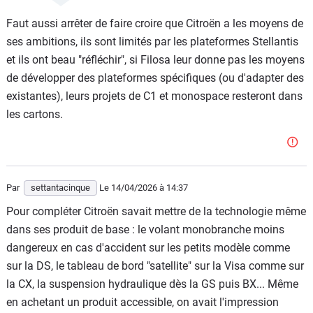
l'ultra low cost C3 et le C5 ne vise pas la même cible.
Faut aussi arrêter de faire croire que Citroën a les moyens de
Surtout quand les noms se ressemble en se différenciant
ses ambitions, ils sont limités par les plateformes Stellantis
uniquement sur des N°.
et ils ont beau "réfléchir", si Filosa leur donne pas les moyens
Ils peuvent le faire !!!
de développer des plateformes spécifiques (ou d'adapter des
existantes), leurs projets de C1 et monospace resteront dans
les cartons.
Par
settantacinque
Le 14/04/2026
à 14:37
Pour compléter Citroën savait mettre de la technologie même
dans ses produit de base : le volant monobranche moins
dangereux en cas d'accident sur les petits modèle comme
sur la DS, le tableau de bord "satellite" sur la Visa comme sur
la CX, la suspension hydraulique dès la GS puis BX... Même
en achetant un produit accessible, on avait l'impression