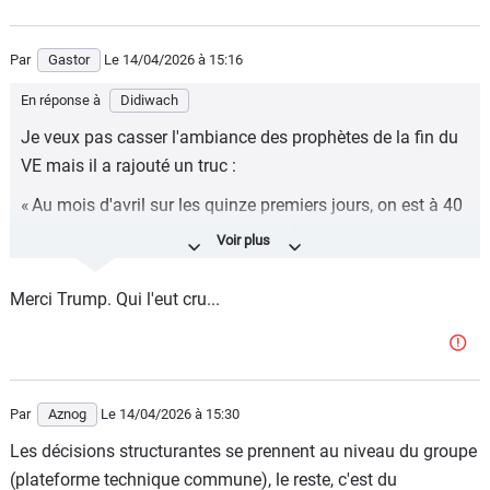
Par
Gastor
Le 14/04/2026
à 15:16
En réponse à
Didiwach
Je veux pas casser l'ambiance des prophètes de la fin du
VE mais il a rajouté un truc :
« Au mois d'avril sur les quinze premiers jours, on est à 40
% de commandes de clients particuliers sur l'électrique »
chez Citroën, a-t-il ajouté.
Merci Trump. Qui l'eut cru...
https://www.capital.fr/entreprises-marches/stellantis-les-
vehicules-electriques-plebiscites-selon-citroen-40-de-
commandes-de-clients-particuliers-1525577
Par
Aznog
Le 14/04/2026
à 15:30
Les décisions structurantes se prennent au niveau du groupe
(plateforme technique commune), le reste, c'est du