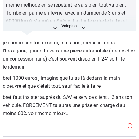
même méthode en se répétant je vais bien tout va bien.
Tombé en panne en février avec un Jumper de 3 ans et
60000 km à Malmö en Suède. La durite entre le turbo et
l'intercooler a éclaté. J'appelle le service client pour
connaitre le garage Citroen ou agréé le plus proche,
je comprends ton désaroi, mais bon, meme ici dans
Google m'ayant indiqué que celui de Malmö était
l'hexagone, quand tu veux une piece automobile (meme chez
définitivement fermé. Citroen a pris 10 minutes pour
un concessionnaire) c'est souvent dispo en H24' soit.. le
finalement me répondre que le garage le plus proche de
lendemain
Malmö en Suède était ... en Bretagne ... J'ai fini par trouver
un garage Peugeot. Le mécano nous a confié que c'était
bref 1000 euros j'imagine que tu as là dedans la main
un point faible du modèle et qu'ils en changeaient
d'oeuvre et que c'était tout, sauf facile à faire.
régulièrement. La pièce était bien sûr indisponible en
bref faut insister auprès du SAV et service client .. 3 ans ton
Scandinavie, il a fallu lutter pour en trouver une en 4 jours
véhicule, FORCEMENT tu auras une prise en charge d'au
et la faire remplacer. Bilan 1000 euros pour un 20 cm de
moins 60% voir meme mieux..
caoutchouc défectueux. Une demande prise en charge
dûment envoyé à Citroën en février, et nous n'avons
toujours pas de réponse, bonjour la considération. Difficile