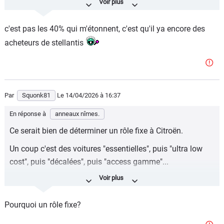
chez Citroën, a-t-il ajouté.
c'est pas les 40% qui m'étonnent, c'est qu'il ya encore des
https://www.capital.fr/entreprises-marches/stellantis-les-
acheteurs de stellantis
vehicules-electriques-plebiscites-selon-citroen-40-de-
commandes-de-clients-particuliers-1525577
Par
Squonk81
Le 14/04/2026
à 16:37
En réponse à
anneaux nîmes.
Ce serait bien de déterminer un rôle fixe à Citroën.
Un coup c'est des voitures "essentielles", puis "ultra low
cost", puis "décalées", puis "access gamme"...
Ca devient illisible et surtout compliqué d'expliquer que
l'ultra low cost C3 et le C5 ne vise pas la même cible.
Pourquoi un rôle fixe?
Surtout quand les noms se ressemble en se différenciant
uniquement sur des N°.