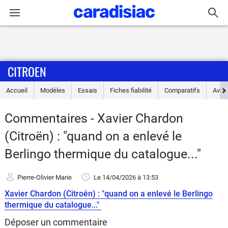
Connexion / Inscription
CITROEN
Accueil
Accueil
Modèles
Essais
Fiches fiabilité
Comparatifs
Avis
Actu
Commentaires - Xavier Chardon
Essais
(Citroën) : "quand on a enlevé le
Guide
Berlingo thermique du catalogue..."
d'achat
Pierre-Olivier Marie
Le 14/04/2026
à 13:53
Electriques
Xavier Chardon (Citroën) : "quand on a enlevé le Berlingo
thermique du catalogue..."
Utilitaires
Déposer un commentaire