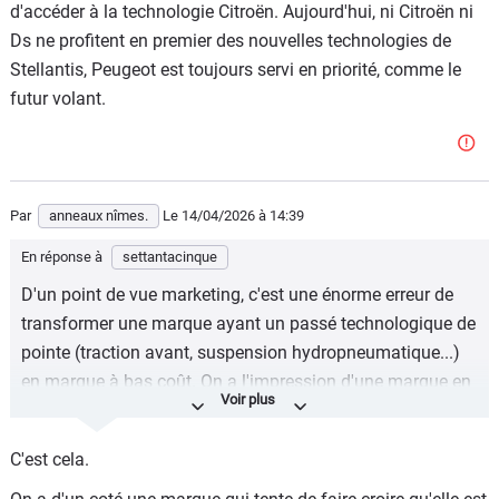
d'accéder à la technologie Citroën. Aujourd'hui, ni Citroën ni
Ds ne profitent en premier des nouvelles technologies de
Stellantis, Peugeot est toujours servi en priorité, comme le
futur volant.
Par
anneaux nîmes.
Le 14/04/2026
à 14:39
En réponse à
settantacinque
D'un point de vue marketing, c'est une énorme erreur de
transformer une marque ayant un passé technologique de
pointe (traction avant, suspension hydropneumatique...)
en marque à bas coût. On a l'impression d'une marque en
perte de vitesse. Renault et VW ont eu raison de donner
aux marques initialement peu connues en Europe de
C'est cela.
l'Ouest Dacia et Skoda ce créneau (qu'ils quittent petit à
petit). Le taux de fidélité de 40%, outre les pb de fiabilité