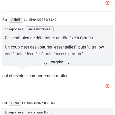
Par
Alth55
Le 15/04/2026
à 11:47
En réponse à
anneaux nîmes.
Ce serait bien de déterminer un rôle fixe à Citroën.
Un coup c'est des voitures "essentielles", puis "ultra low
cost", puis "décalées", puis "access gamme"...
Ca devient illisible et surtout compliqué d'expliquer que
l'ultra low cost C3 et le C5 ne vise pas la même cible.
oui et revoir le comportement routier
Surtout quand les noms se ressemble en se différenciant
uniquement sur des N°.
Ils peuvent le faire !!!
Par
SF90
Le 16/04/2026
à 10:53
En réponse à
roc et gravillon