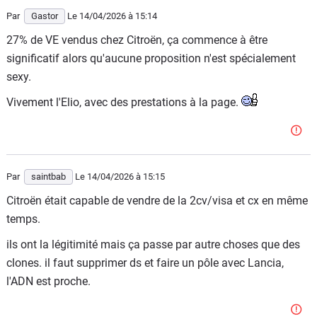
alors d'imaginer la vie plus belle en Citroën. J'ai une V2 à
Par
Gastor
Le 14/04/2026
à 15:14
proposer : La vie est plus belle sans Citroën. En tout cas
27% de VE vendus chez Citroën, ça commence à être
ce sera mon mantra.
significatif alors qu'aucune proposition n'est spécialement
sexy.
Vivement l'Elio, avec des prestations à la page.
Par
saintbab
Le 14/04/2026
à 15:15
Citroën était capable de vendre de la 2cv/visa et cx en même
temps.
ils ont la légitimité mais ça passe par autre choses que des
clones. il faut supprimer ds et faire un pôle avec Lancia,
l'ADN est proche.