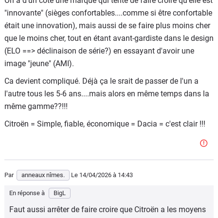
On a d'un coté une marque qui tente de faire croire qu'elle est
de tout le groupe, viennent de là. La marque ayant "perdu
"innovante" (sièges confortables....comme si être confortable
de la valeur", ils préfèrent aller voir ailleurs. Je me
était une innovation), mais aussi de se faire plus moins cher
souviens que les CX et Xm étaient par exemple vendu très
que le moins cher, tout en étant avant-gardiste dans le design
cher. Avec la création ratée de Ds, c'est un ratage à tout
(ELO ==> déclinaison de série?) en essayant d'avoir une
les niveaux...
image "jeune" (AMI).
Ca devient compliqué. Déjà ça le srait de passer de l'un a
l'autre tous les 5-6 ans....mais alors en même temps dans la
même gamme??!!!
Citroën = Simple, fiable, économique = Dacia = c'est clair !!!
Par
anneaux nîmes.
Le 14/04/2026
à 14:43
En réponse à
BigL
Faut aussi arrêter de faire croire que Citroën a les moyens