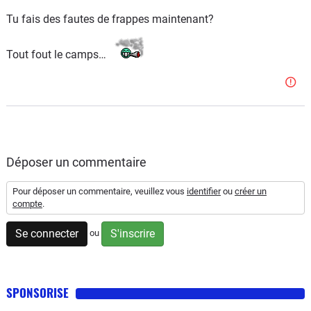
Tu fais des fautes de frappes maintenant?
Et bien entendu, il existe bien un réseau de diffusion
Citroën en Suède...
Tout fout le camps…
https://www.citroen.se/
Alors l'histoire de la concession la plus proche en
Bretagne, du grand n'importe quoi !
T'as raison, on est sur un forum.
Avec son cortège de fanboys.
Déposer un commentaire
Dont tu es un incontestable digne représentant.
Pour déposer un commentaire, veuillez vous
identifier
ou
créer un
compte
.
Se connecter
S'inscrire
ou
SPONSORISE