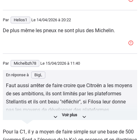
Par
Helios1
Le 14/04/2026
à 20:22
De plus même les pneux ne sont plus des Michelin.
Par
Michelbzh78
Le 15/04/2026
à 11:40
En réponse à
BigL
Faut aussi arrêter de faire croire que Citroën a les moyens
de ses ambitions, ils sont limités par les plateformes
Stellantis et ils ont beau "réfléchir", si Filosa leur donne
pas les moyens de développer des plateformes
spécifiques (ou d'adapter des existantes), leurs projets de
C1 et monospace resteront dans les cartons.
Pour la C1, il y a moyen de faire simple sur une base de 500
(comme Ford a l'époque de la Ka) en essence et en électrique