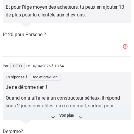
Et pour l'âge moyen des acheteurs, tu peux en ajouter 10
de plus pour la clientèle aux chevrons.
Et 20 pour Porsche ?
Par
SF90
Le 16/04/2026
à 10:54
En réponse à
roc et gravillon
Je ne dérorme rien !
Quand on a affaire à un constructeur sérieux, il répond
sous 2 jours ouvrables maxi à un mail, surtout pour
quelque chose d'aussi simple à traiter.
Il demande au besoin des détails, dit oui ou merde, mais
Derorme?
accuse réception d'une demande.