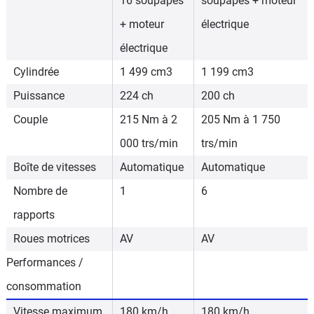
16 soupapes
soupapes + moteur
+ moteur
électrique
électrique
Cylindrée
1 499 cm3
1 199 cm3
Puissance
224 ch
200 ch
Couple
215 Nm à 2
205 Nm à 1 750
000 trs/min
trs/min
Boîte de vitesses
Automatique
Automatique
Nombre de
1
6
rapports
Roues motrices
AV
AV
Performances /
consommation
Vitesse maximum
180 km/h
180 km/h