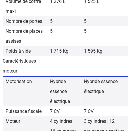
Volume de coffre
1 276 L
1 525 L
maxi
Nombre de portes
5
5
Nombre de places
5
5
assises
Poids à vide
1 715 Kg
1 595 Kg
Caractéristiques
moteur
Motorisation
Hybride
Hybride essence
essence
électrique
électrique
Puissance fiscale
7 CV
7 CV
Moteur
4 cylindres ,
3 cylindres , 12