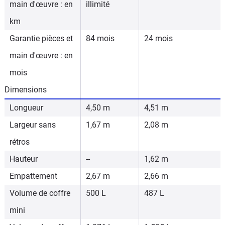
main d'œuvre : en
illimité
km
Garantie pièces et
84 mois
24 mois
main d'œuvre : en
mois
Dimensions
Longueur
4,50 m
4,51 m
Largeur sans
1,67 m
2,08 m
rétros
Hauteur
--
1,62 m
Empattement
2,67 m
2,66 m
Volume de coffre
500 L
487 L
mini