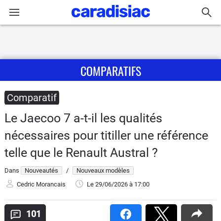
Connexion / Inscription
COMPARATIFS
Accueil
Actu
Comparatif
Le Jaecoo 7 a-t-il les qualités
Essais
nécessaires pour titiller une référence
Guide
telle que le Renault Austral ?
d'achat
Dans
Nouveautés
/
Nouveaux modèles
Electriques
Cedric Morancais
Le 29/06/2026
à 17:00
Utilitaires
101