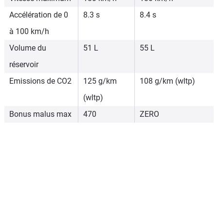
Accélération de 0
8.3 s
8.4 s
à 100 km/h
Volume du
51 L
55 L
réservoir
Emissions de CO2
125 g/km
108 g/km (wltp)
(wltp)
Bonus malus max
470
ZERO