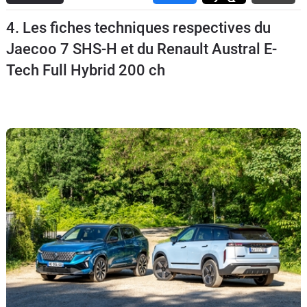
Flottes
4. Les fiches techniques respectives du
Auto
Jaecoo 7 SHS-H et du Renault Austral E-
Services
Tech Full Hybrid 200 ch
Forum
Moto
Marques