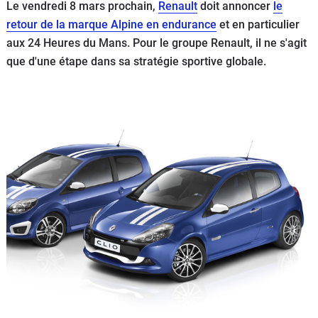
Le vendredi 8 mars prochain,
Renault
doit annoncer
le
Flottes
retour de la marque Alpine en endurance
et en particulier
Auto
aux 24 Heures du Mans. Pour le groupe Renault, il ne s'agit
que d'une étape dans sa stratégie sportive globale.
Services
Forum
Moto
Marques