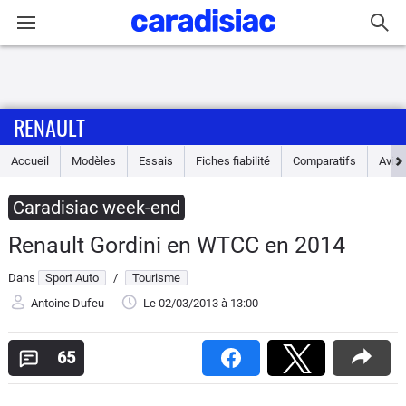
Connexion / Inscription
RENAULT
Accueil
Accueil
Modèles
Essais
Fiches fiabilité
Comparatifs
Avis
Actu
Caradisiac week-end
Essais
Renault Gordini en WTCC en 2014
Guide
Dans
Sport Auto
/
Tourisme
d'achat
Antoine Dufeu
Le 02/03/2013
à 13:00
Electriques
65
Utilitaires