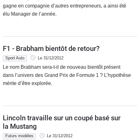
gagne en compagnie d’autres entrepreneurs, a ainsi été
Flottes
Auto
élu Manager de l’année.
Services
Forum
F1 - Brabham bientôt de retour?
Sport Auto
Le 31/12/2012
Moto
Le nom Brabham sera-t-il de nouveau bientôt présent
dans l’univers des Grand Prix de Formule 1 ? L’hypothèse
Marques
mérite d’être explorée.
Lincoln travaille sur un coupé basé sur
la Mustang
Futurs modèles
Le 31/12/2012