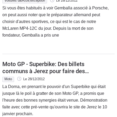
Voitures d&#039;exception
Le 28/12/2012
Si vous êtes habitués à voir Gemballa associé à Porsche,
on peut aussi noter que le préparateur allemand peut
choisir d'autres sportives, ce qui est le cas de notre
McLaren MP4-12C du jour. Depuis la mort de son
fondateur, Gemballa a pris une
Moto GP - Superbike: Des billets
communs à Jerez pour faire des
économies
Moto
Le 28/12/2012
La Dorna, en prenant le pouvoir d'un Superbike qui était
jusque là le poil à gratter de son Moto GP, a promis que
l'heure des bonnes synergies était venue. Démonstration
faite avec cette pré-vente qu'ouvrira le site de Jerez le 10
janvier prochain.