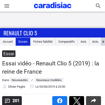
Connexion / Inscription
RENAULT CLIO 5
Accueil
Accueil
Essais
Fiches fiabilité
Comparatifs
Avis
Actu
Actu
Essai
Essais
Essai vidéo - Renault Clio 5 (2019) : la
Guide
reine de France
d'achat
Dans
Nouveautés
/
Nouveaux modèles
Electriques
Olivier Pagès
Le 03/06/2019
à 20:00
Utilitaires
201