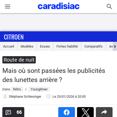
Connexion / Inscription
CITROEN
Accueil
Accueil
Modèles
Essais
Fiches fiabilité
Comparatifs
Avis
Actu
Route de nuit
Essais
Mais où sont passées les publicités
Guide
des lunettes arrière ?
d'achat
Dans
Rétro
/
Youngtimer
Electriques
Stéphane Schlesinger
Le 25/01/2026
à 20:00
Utilitaires
66