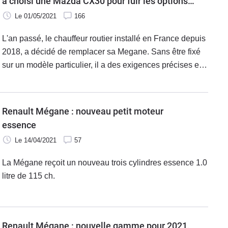
a choisi une Mazda CX30 pour fuir les options
des autres marques
Le 01/05/2021
166
L'an passé, le chauffeur routier installé en France depuis
2018, a décidé de remplacer sa Megane. Sans être fixé
sur un modèle particulier, il a des exigences précises en
matière d'équipements. Alors, pour éviter de piocher
dans des longs catalogues d'options, il a choisi une
Mazda CX30 ou toutes ses volontés sont de série.
Renault Mégane : nouveau petit moteur
essence
Le 14/04/2021
57
La Mégane reçoit un nouveau trois cylindres essence 1.0
litre de 115 ch.
Renault Mégane : nouvelle gamme pour 2021,