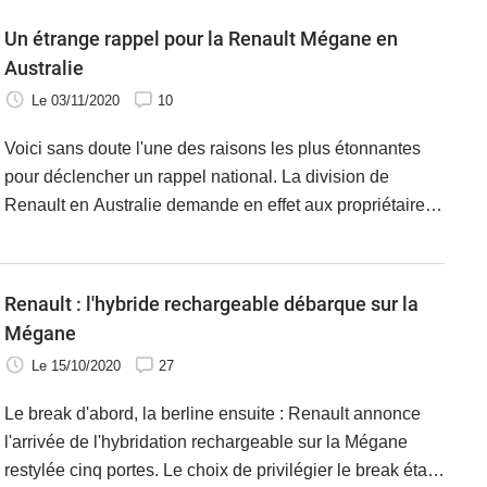
Un étrange rappel pour la Renault Mégane en
Australie
Le 03/11/2020
10
Voici sans doute l'une des raisons les plus étonnantes
pour déclencher un rappel national. La division de
Renault en Australie demande en effet aux propriétaires
des Mégane produites du 16 avril 2016 au 16 octobre
2016 de se rendre en concession pour corriger un point
très précis : la notice d'utilisation de la voiture.
Renault : l'hybride rechargeable débarque sur la
Mégane
Le 15/10/2020
27
Le break d'abord, la berline ensuite : Renault annonce
l'arrivée de l'hybridation rechargeable sur la Mégane
restylée cinq portes. Le choix de privilégier le break était