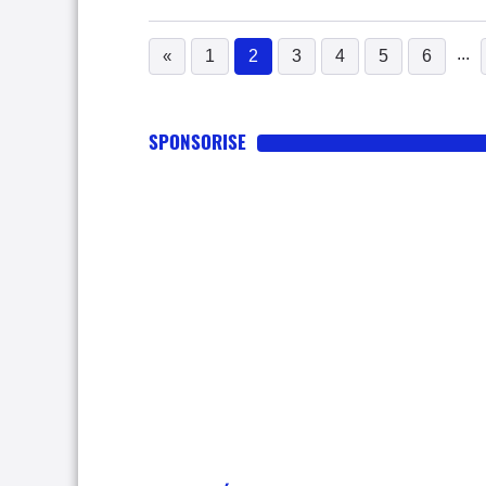
...
«
1
2
3
4
5
6
(current)
SPONSORISE