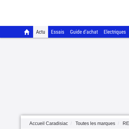
Actu
Essais
Guide d'achat
Electriques
Accueil Caradisiac
Toutes les marques
RE