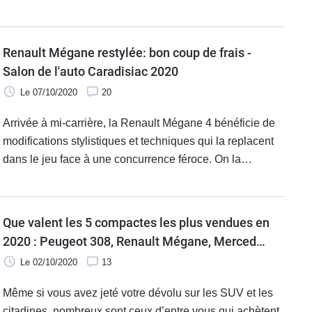
logique compte tenu du pouvoir de séduction de cette
carrosserie auprès des flottes, qui vont voir d'un bon oeil
l'hybride.
Renault Mégane restylée: bon coup de frais -
Salon de l'auto Caradisiac 2020
Le 07/10/2020
20
Arrivée à mi-carrière, la Renault Mégane 4 bénéficie de
modifications stylistiques et techniques qui la replacent
dans le jeu face à une concurrence féroce. On la
découvre ici dans le cadre du premier salon de l'auto
Caradisiac.
Que valent les 5 compactes les plus vendues en
2020 : Peugeot 308, Renault Mégane, Mercedes
Classe A, Toyota Corolla, Citroën C4 Cactus
Le 02/10/2020
13
Même si vous avez jeté votre dévolu sur les SUV et les
citadines, nombreux sont ceux d’entre vous qui achètent