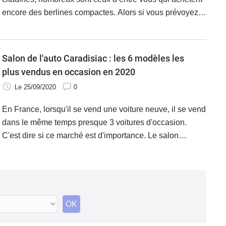
encore des berlines compactes. Alors si vous prévoyez
prochainement de remplacer votre voiture par ce type de
véhicule, voici quelques idées pour vous guider.
Salon de l'auto Caradisiac : les 6 modèles les
plus vendus en occasion en 2020
Le 25/09/2020
0
En France, lorsqu'il se vend une voiture neuve, il se vend
dans le même temps presque 3 voitures d'occasion.
C'est dire si ce marché est d'importance. Le salon
Caradisiac, s'il va vous permettre de découvrir de
nombreuses nouveautés, est aussi l'occasion d'évoquer
les meilleures ventes en seconde main.
OK