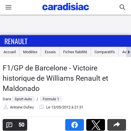
Connexion / Inscription
RENAULT
Accueil
Accueil
Modèles
Essais
Fiches fiabilité
Comparatifs
Avis
Actu
F1/GP de Barcelone - Victoire
Essais
historique de Williams Renault et
Guide
Maldonado
d'achat
Dans
Sport Auto
/
Formule 1
Electriques
Antoine Dufeu
Le 13/05/2012
à 21:31
Utilitaires
50