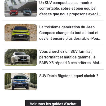
Un SUV compact qui se montre
confortable, sobre et bien équipé,
c’est ce que nous proposons avec le
guide d’achat du Nissan Qashqai
restylé.
La troisième génération du Jeep
Compass change du tout au tout et
devient encore plus désirable. Pour
tout connaître de ce modèle, voici
son guide d’achat.
Vous cherchez un SUV familial,
performant et haut de gamme, le
BMW X3 répond à ces critères. Mais
pour choisir la meilleure version,
suivez le guide.
SUV Dacia Bigster : lequel choisir ?
Voir tous les guides d'achat