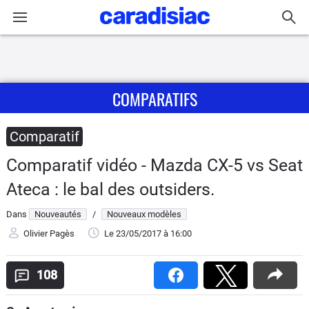
Connexion / Inscription
COMPARATIFS
Accueil
Actu
Comparatif
Comparatif vidéo - Mazda CX-5 vs Seat
Essais
Ateca : le bal des outsiders.
Guide
Dans
Nouveautés
/
Nouveaux modèles
d'achat
Olivier Pagès
Le 23/05/2017
à 16:00
Electriques
108
Utilitaires