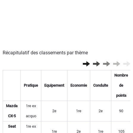
Récapitulatif des classements par thème
Nombre
Pratique
Equipement
Economie
Conduite
de
points
Mazda
1re ex
2e
1re
2e
90
CX-5
acquo
Seat
1re ex
1re
2e
1re
105