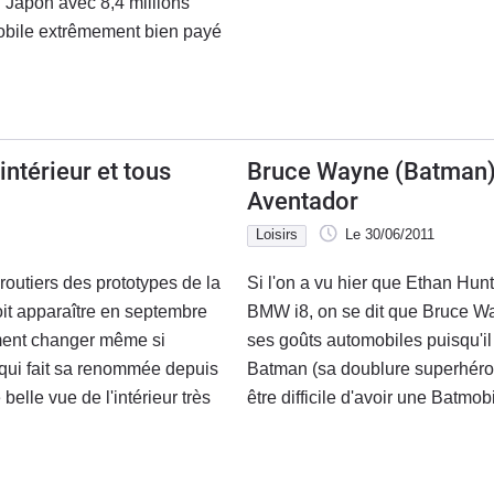
u Japon avec 8,4 millions
omobile extrêmement bien payé
intérieur et tous
Bruce Wayne (Batman)
Aventador
Loisirs
Le 30/06/2011
 routiers des prototypes de la
Si l'on a vu hier que Ethan Hun
it apparaître en septembre
BMW i8, on se dit que Bruce Wa
ment changer même si
ses goûts automobiles puisqu'i
 qui fait sa renommée depuis
Batman (sa doublure superhéroi
elle vue de l'intérieur très
être difficile d'avoir une Batmobi