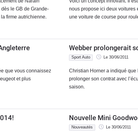
acement de Narain
Voici un concept innovant. Il e
 dès le GB de Grande-
nous propose ici deux voitures 
 la firme autrichienne.
une voiture de course pour rouler
Angleterre
Webber prolongerait s
Sport Auto
Le 30/06/2011
tée que vous connaissez
Christian Horner a indiqué que 
Peugeot et plus
prolonger son contrat avec l’é
saison.
2014!
Nouvelle Mini Goodwood
Nouveautés
Le 30/06/2011