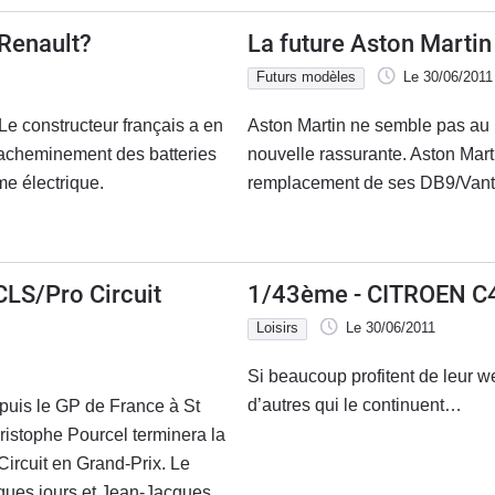
Renault?
La future Aston Marti
Futurs modèles
Le 30/06/2011
 Le constructeur français a en
Aston Martin ne semble pas au 
l’acheminement des batteries
nouvelle rassurante. Aston Marti
e électrique.
remplacement de ses DB9/Vant
CLS/Pro Circuit
1/43ème - CITROEN C
Loisirs
Le 30/06/2011
Si beaucoup profitent de leur wee
d’autres qui le continuent…
epuis le GP de France à St
hristophe Pourcel terminera la
ircuit en Grand-Prix. Le
elques jours et Jean-Jacques