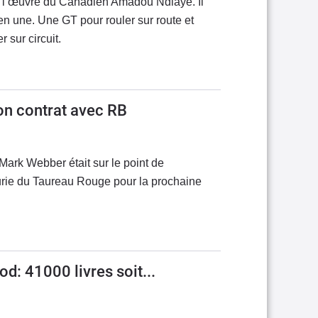
st l’œuvre du Canadien Amadou Ndiaye. Il
en une. Une GT pour rouler sur route et
 sur circuit.
on contrat avec RB
Mark Webber était sur le point de
curie du Taureau Rouge pour la prochaine
: 41000 livres soit...