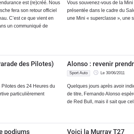
ndurance est (re)créé. Nous
Vous souvenez-vous de la Min
he fera son retour officiel
présentée dans le cadre du Salo
au. C’est ce que vient en
une Mini « superclasse », une so
 dans un communiqué de
Parade des Pilotes)
Alonso : revenir prend
Sport Auto
Le 30/06/2011
s Pilotes des 24 Heures du
Quelques jours après avoir indi
ive particulièrement
de titre, Fernando Alonso espère
de Red Bull, mais il sait que ce
de podiums
Voici la Murray T27