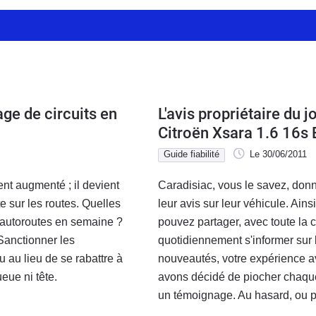
age de circuits en
L'avis propriétaire du j
Citroën Xsara 1.6 16s 
Guide fiabilité
Le 30/06/2011
ent augmenté ; il devient
Caradisiac, vous le savez, donn
e sur les routes. Quelles
leur avis sur leur véhicule. Ains
es autoroutes en semaine ?
pouvez partager, avec toute la
Sanctionner les
quotidiennement s'informer sur 
eu au lieu de se rabattre à
nouveautés, votre expérience av
eue ni tête.
avons décidé de piocher chaque 
un témoignage. Au hasard, ou 