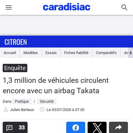
Connexion / Inscription
CITROEN
Accueil
Accueil
Modèles
Essais
Fiches fiabilité
Comparatifs
Avis
Actu
Enquête
Essais
1,3 million de véhicules circulent
Guide
encore avec un airbag Takata
d'achat
Dans
Pratique
/
Sécurité
Electriques
Julien Bertaux
Le 03/07/2026
à 07:30
Utilitaires
33