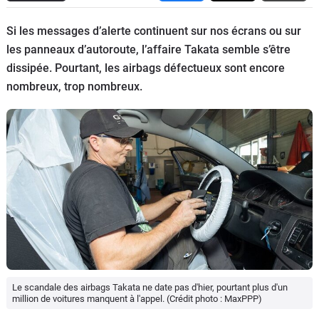
Flottes
Si les messages d’alerte continuent sur nos écrans ou sur
Auto
les panneaux d’autoroute, l’affaire Takata semble s’être
dissipée. Pourtant, les airbags défectueux sont encore
Services
nombreux, trop nombreux.
Forum
Moto
Marques
Le scandale des airbags Takata ne date pas d'hier, pourtant plus d'un
million de voitures manquent à l'appel. (Crédit photo : MaxPPP)