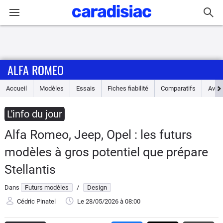
Connexion / Inscription
ALFA ROMEO
Accueil
Accueil
Modèles
Essais
Fiches fiabilité
Comparatifs
Avis
Actu
L'info du jour
Essais
Alfa Romeo, Jeep, Opel : les futurs
Guide
modèles à gros potentiel que prépare
d'achat
Stellantis
Electriques
Dans
Futurs modèles
/
Design
Cédric Pinatel
Le 28/05/2026
à 08:00
Utilitaires