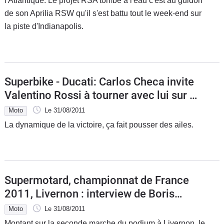
l'Atlantique. Le projet RSA tombé à l'eau c'est au guidon
de son Aprilia RSW qu'il s'est battu tout le week-end sur
la piste d'Indianapolis.
Superbike - Ducati: Carlos Checa invite
Valentino Rossi à tourner avec lui sur la
1198 pour retrouver le moral
Moto
Le 31/08/2011
La dynamique de la victoire, ça fait pousser des ailes.
Supermotard, championnat de France
2011, Livernon : interview de Boris
Chambon
Moto
Le 31/08/2011
Montant sur la seconde marche du podium à Livernon, le