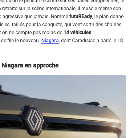
ors qu'on le pensait recentré sur ses bases européennes, le
 retraite sur la scène internationale, il muscle même son
lus agressive que jamais. Nommé
futuREady
, le plan donne
es, taillés pour la conquête, qui vont sortir des chaînes
Et on ne compte pas moins de
14 véhicules
 de file le nouveau
Niagara
, dont Caradisiac a parlé le 18
p Niagara en approche