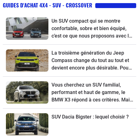
GUIDES D'ACHAT 4X4 - SUV - CROSSOVER
Un SUV compact qui se montre
confortable, sobre et bien équipé,
c’est ce que nous proposons avec le
guide d’achat du Nissan Qashqai
restylé.
La troisième génération du Jeep
Compass change du tout au tout et
devient encore plus désirable. Pour
tout connaître de ce modèle, voici
son guide d’achat.
Vous cherchez un SUV familial,
performant et haut de gamme, le
BMW X3 répond à ces critères. Mais
pour choisir la meilleure version,
suivez le guide.
SUV Dacia Bigster : lequel choisir ?