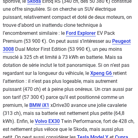
sportive, le
Skoda
Elroq RS (340 ch, dès 50 380 €) constitue
une offre singulière. Si on cherche un SUV électrique
puissant, relativement compact et doté de deux moteurs, on
trouve d’abord un inattendu clone technique à
l’encombrement similaire : le
Ford Explorer
EV Pack
Premium (53 900 €). On peut aussi s’intéresser au
Peugeot
3008
Dual Motor First Edition (53 990 €), un peu moins
musclé à 325 ch et limité à 73 kWh en batterie. Mais sa
dotation de série inclut le toit panoramique. Si on n’est pas
regardant sur la longueur du véhicule, le
Xpeng G6
retient
l’attention : il n’est pas plus logeable, mais autrement
puissant (470 ch) et à peine plus onéreux. Un cran aussi par
son tarif (57 300 €) parce qu’il est positionné comme un
premium, le
BMW iX1
xDrive30 avance une jolie cavalerie
(313 ch), mais sa batterie est nettement plus petite (64,8
kWh). Enfin, le
Volvo EX30
Twin Performance, fort de 428 ch,
est nettement plus véloce que le Skoda, mais aussi plus
petit. On peut aussi considérer les
Tesla Model Y
et
Cupra