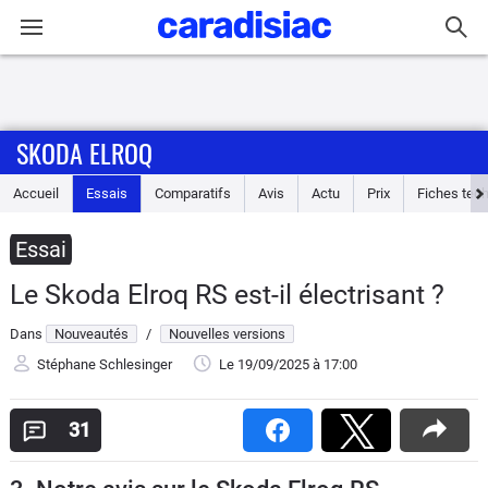
Connexion / Inscription
SKODA ELROQ
Accueil
Accueil
Essais
Comparatifs
Avis
Actu
Prix
Fiches tec
Actu
Essai
Essais
Le Skoda Elroq RS est-il électrisant ?
Guide
Dans
Nouveautés
/
Nouvelles versions
d'achat
Stéphane Schlesinger
Le 19/09/2025
à 17:00
Electriques
31
Utilitaires