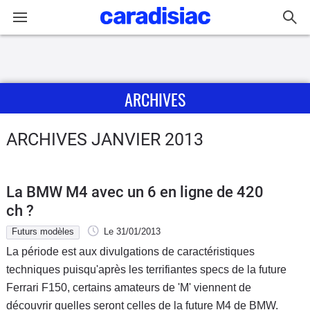
Connexion / Inscription
ARCHIVES
Accueil
Actu
ARCHIVES JANVIER 2013
Essais
La BMW M4 avec un 6 en ligne de 420
Guide
ch ?
d'achat
Futurs modèles
Le 31/01/2013
La période est aux divulgations de caractéristiques
Electriques
techniques puisqu'après les terrifiantes specs de la future
Ferrari F150, certains amateurs de 'M' viennent de
Utilitaires
découvrir quelles seront celles de la future M4 de BMW.