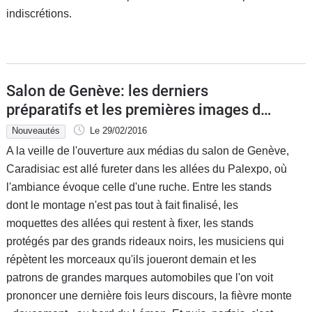
indiscrétions.
Flottes
Auto
Services
Salon de Genève: les derniers
Forum
préparatifs et les premières images de
la Ferrari GTC4 Lusso (vidéo)
Nouveautés
Le 29/02/2016
Moto
A la veille de l'ouverture aux médias du salon de Genève,
Caradisiac est allé fureter dans les allées du Palexpo, où
Marques
l'ambiance évoque celle d'une ruche. Entre les stands
dont le montage n'est pas tout à fait finalisé, les
moquettes des allées qui restent à fixer, les stands
protégés par des grands rideaux noirs, les musiciens qui
répètent les morceaux qu'ils joueront demain et les
patrons de grandes marques automobiles que l'on voit
prononcer une dernière fois leurs discours, la fièvre monte