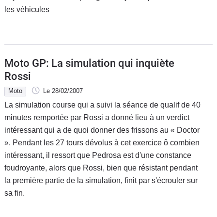
les véhicules
Flottes
Auto
Services
Moto GP: La simulation qui inquiète
Forum
Rossi
Moto
Le 28/02/2007
Moto
La simulation course qui a suivi la séance de qualif de 40
minutes remportée par Rossi a donné lieu à un verdict
Marques
intéressant qui a de quoi donner des frissons au « Doctor
». Pendant les 27 tours dévolus à cet exercice ô combien
intéressant, il ressort que Pedrosa est d'une constance
foudroyante, alors que Rossi, bien que résistant pendant
la première partie de la simulation, finit par s'écrouler sur
sa fin.