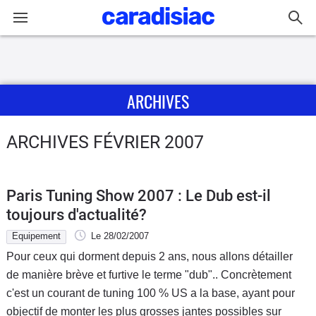
Connexion / Inscription
ARCHIVES
Accueil
Actu
ARCHIVES FÉVRIER 2007
Essais
Paris Tuning Show 2007 : Le Dub est-il
Guide
toujours d'actualité?
d'achat
Equipement
Le 28/02/2007
Pour ceux qui dorment depuis 2 ans, nous allons détailler
Electriques
de manière brève et furtive le terme "dub".. Concrètement
c'est un courant de tuning 100 % US a la base, ayant pour
Utilitaires
objectif de monter les plus grosses jantes possibles sur