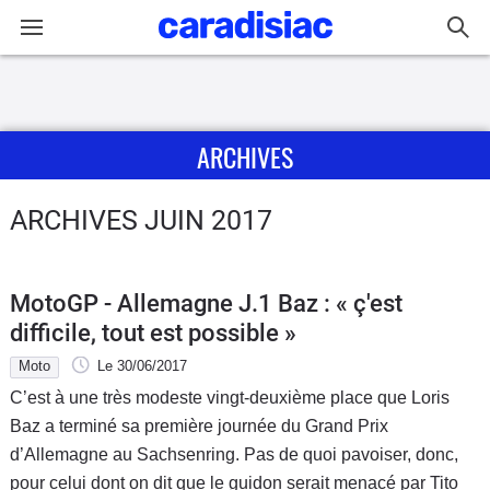
Connexion / Inscription
ARCHIVES
Accueil
Actu
ARCHIVES JUIN 2017
Essais
MotoGP - Allemagne J.1 Baz : « ç'est
Guide
difficile, tout est possible »
d'achat
Moto
Le 30/06/2017
C’est à une très modeste vingt-deuxième place que Loris
Electriques
Baz a terminé sa première journée du Grand Prix
d’Allemagne au Sachsenring. Pas de quoi pavoiser, donc,
Utilitaires
pour celui dont on dit que le guidon serait menacé par Tito