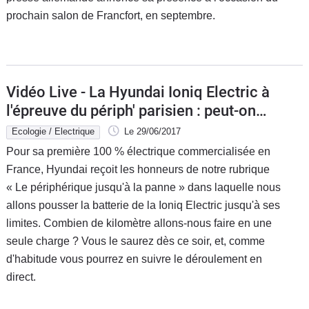
prochain salon de Francfort, en septembre.
Vidéo Live - La Hyundai Ioniq Electric à
l'épreuve du périph' parisien : peut-on
dépasser les 280 km en une seule
Ecologie / Electrique
Le 29/06/2017
charge ?
Pour sa première 100 % électrique commercialisée en
France, Hyundai reçoit les honneurs de notre rubrique
« Le périphérique jusqu'à la panne » dans laquelle nous
allons pousser la batterie de la Ioniq Electric jusqu'à ses
limites. Combien de kilomètre allons-nous faire en une
seule charge ? Vous le saurez dès ce soir, et, comme
d'habitude vous pourrez en suivre le déroulement en
direct.