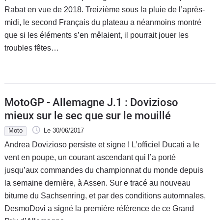
Rabat en vue de 2018. Treizième sous la pluie de l’après-
Flottes
Auto
midi, le second Français du plateau a néanmoins montré
que si les éléments s’en mêlaient, il pourrait jouer les
Services
troubles fêtes…
Forum
Moto
MotoGP - Allemagne J.1 : Dovizioso
mieux sur le sec que sur le mouillé
Marques
Moto
Le 30/06/2017
Andrea Dovizioso persiste et signe ! L’officiel Ducati a le
vent en poupe, un courant ascendant qui l’a porté
jusqu’aux commandes du championnat du monde depuis
la semaine dernière, à Assen. Sur e tracé au nouveau
bitume du Sachsenring, et par des conditions automnales,
DesmoDovi a signé la première référence de ce Grand