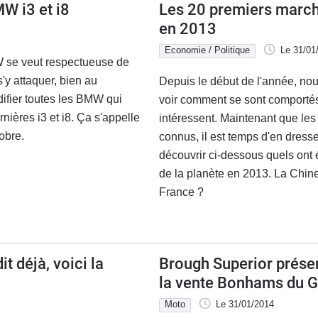
W i3 et i8
Les 20 premiers marc
en 2013
Economie / Politique
Le 31/01
W se veut respectueuse de
'y attaquer, bien au
Depuis le début de l'année, nou
ifier toutes les BMW qui
voir comment se sont comporté
nières i3 et i8. Ça s'appelle
intéressent. Maintenant que les 
obre.
connus, il est temps d'en dress
découvrir ci-dessous quels ont
de la planète en 2013. La Chin
France ?
t déjà, voici la
Brough Superior prése
la vente Bonhams du Gr
février.
Moto
Le 31/01/2014