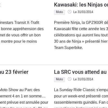
t
Kawasaki: les Ninjas on
Moto
Le 31/01/2014
estars Transit X-Trafit
Première Ninja, la GPZ900R déb
e bonne appréhension des
Kawasaki fête cette année les 3
t de vous offrir un bon
célébrations qui auront lieu to
se montre pour le moins
30 ans de Ninja » présenté hier
Team Superbike.
u 23 février
La SRC vous attend au R
Moto
Le 31/01/2014
Moto Show au Parc des
La Sunday Ride Classic s'empare
vénement 4 en 1 en somme…
pour un week-end présenté comme
ment prévue est annulée pour
rassemblements guindés. Fan d