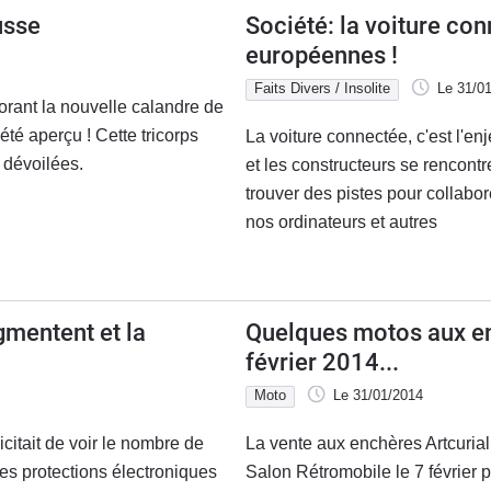
usse
Société: la voiture con
européennes !
Faits Divers / Insolite
Le 31/0
rant la nouvelle calandre de
té aperçu ! Cette tricorps
La voiture connectée, c'est l'e
à dévoilées.
et les constructeurs se rencontr
trouver des pistes pour collabor
nos ordinateurs et autres
gmentent et la
Quelques motos aux en
février 2014...
Moto
Le 31/01/2014
citait de voir le nombre de
La vente aux enchères Artcuria
Les protections électroniques
Salon Rétromobile le 7 février p