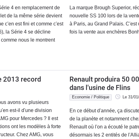
 Série 4 en remplacement de
La marque Brough Superior, ré
olet de la même série devient
nouvelle SS 100 lors de la ve
e c'en est fini et comme c'est
à Paris, au Grand Palais. C'est
6), la Série 4 se décline
fois la vente aux enchères Bon
s comme nous le montrent
 2013 record
Renault produira 50 00
dans l'usine de Flins
Economie / Politique
Le 31/01
ous avons vu plusieurs
'en est-il d'une division
En ce début d'année, ça discut
AMG pour Mercedes ? Il est
de la planète et notamment chez
tions ont les modèles à forte
Renault où l'on a écouté le pa
tructeur. Chez AMG, vous
désormais les 2 entités de l'All