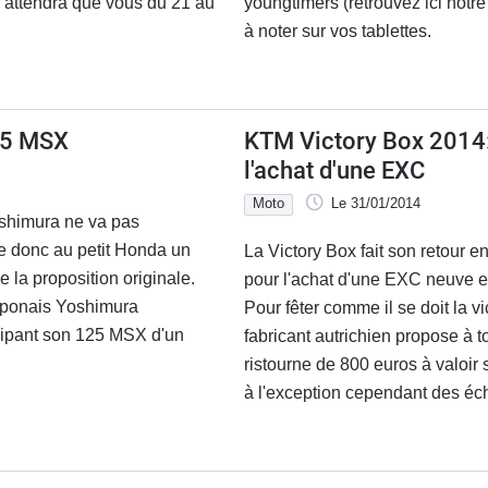
 n'attendra que vous du 21 au
youngtimers (retrouvez ici notre r
à noter sur vos tablettes.
25 MSX
KTM Victory Box 2014:
l'achat d'une EXC
Moto
Le 31/01/2014
oshimura ne va pas
se donc au petit Honda un
La Victory Box fait son retour 
e la proposition originale.
pour l'achat d'une EXC neuve ent
japonais Yoshimura
Pour fêter comme il se doit la 
uipant son 125 MSX d'un
fabricant autrichien propose à
ristourne de 800 euros à valoir
à l'exception cependant des é