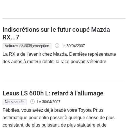
Flottes
Auto
Services
Indiscrétions sur le futur coupé Mazda
RX...7
Forum
Voitures d&#039;exception
Le 30/04/2007
La RX a de l'avenir chez Mazda. Dernière représentante
Moto
des autos à moteur rotatif, la race pouvait s'éteindre.
Marques
Lexus LS 600h L: retard à l'allumage
Nouveautés
Le 30/04/2007
Fébriles, vous aviez déjà bradé votre Toyota Prius
asthmatique pour enfin passer à quelque chose de plus
consistant, de plus puissant, de plus statutaire et de