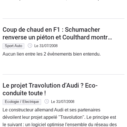
Flottes
Auto
Services
Coup de chaud en F1 : Schumacher
renverse un piéton et Coulthard montre
Forum
ses fesses !
Sport Auto
Le 31/07/2008
Aucun lien entre les 2 évènements bien entendu.
Moto
Marques
Le projet Travolution d’Audi ? Eco-
conduite toute !
Ecologie / Electrique
Le 31/07/2008
Le constructeur allemand Audi et ses partenaires
dévoilent leur projet appelé "Travolution". Le principe est
le suivant : un logiciel optimise l'ensemble du réseau des