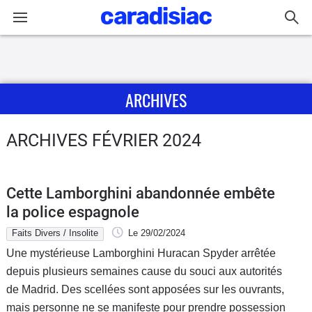
Connexion / Inscription
ARCHIVES
Accueil
Actu
ARCHIVES FÉVRIER 2024
Essais
Cette Lamborghini abandonnée embête
Guide
la police espagnole
d'achat
Faits Divers / Insolite
Le 29/02/2024
Une mystérieuse Lamborghini Huracan Spyder arrêtée
Electriques
depuis plusieurs semaines cause du souci aux autorités
de Madrid. Des scellées sont apposées sur les ouvrants,
Utilitaires
mais personne ne se manifeste pour prendre possession