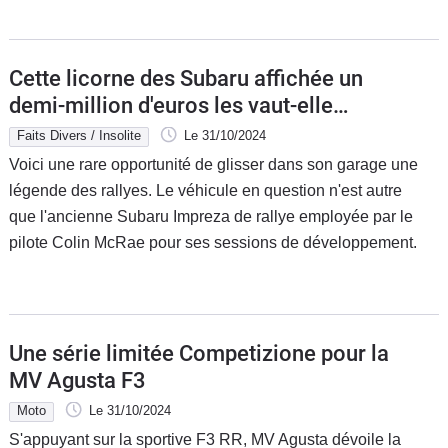
Flottes
Auto
Cette licorne des Subaru affichée un
Services
demi-million d'euros les vaut-elle
vraiment ?
Faits Divers / Insolite
Le 31/10/2024
Forum
Voici une rare opportunité de glisser dans son garage une
légende des rallyes. Le véhicule en question n'est autre
Moto
que l'ancienne Subaru Impreza de rallye employée par le
pilote Colin McRae pour ses sessions de développement.
Marques
Une série limitée Competizione pour la
MV Agusta F3
Moto
Le 31/10/2024
S'appuyant sur la sportive F3 RR, MV Agusta dévoile la