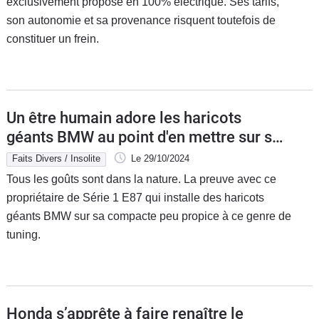
exclusivement proposé en 100% électrique. Ses tarifs,
son autonomie et sa provenance risquent toutefois de
constituer un frein.
Un être humain adore les haricots
géants BMW au point d'en mettre sur sa
Série 1 cinq portes de première
Faits Divers / Insolite
Le 29/10/2024
génération
Tous les goûts sont dans la nature. La preuve avec ce
propriétaire de Série 1 E87 qui installe des haricots
géants BMW sur sa compacte peu propice à ce genre de
tuning.
Honda s’apprête à faire renaître le