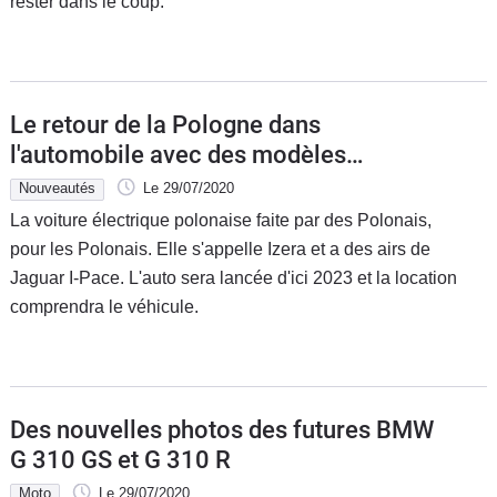
rester dans le coup.
Le retour de la Pologne dans
l'automobile avec des modèles
électriques
Nouveautés
Le 29/07/2020
La voiture électrique polonaise faite par des Polonais,
pour les Polonais. Elle s'appelle Izera et a des airs de
Jaguar I-Pace. L'auto sera lancée d'ici 2023 et la location
comprendra le véhicule.
Des nouvelles photos des futures BMW
G 310 GS et G 310 R
Moto
Le 29/07/2020