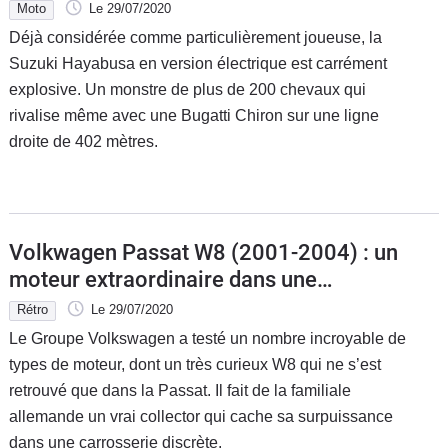
Chiron
Moto
Le 29/07/2020
Déjà considérée comme particulièrement joueuse, la
Suzuki Hayabusa en version électrique est carrément
explosive. Un monstre de plus de 200 chevaux qui
rivalise même avec une Bugatti Chiron sur une ligne
droite de 402 mètres.
Volkwagen Passat W8 (2001-2004) : un
moteur extraordinaire dans une
carrosserie banale, dès 4 000 €
Rétro
Le 29/07/2020
Le Groupe Volkswagen a testé un nombre incroyable de
types de moteur, dont un très curieux W8 qui ne s’est
retrouvé que dans la Passat. Il fait de la familiale
allemande un vrai collector qui cache sa surpuissance
dans une carrosserie discrète.