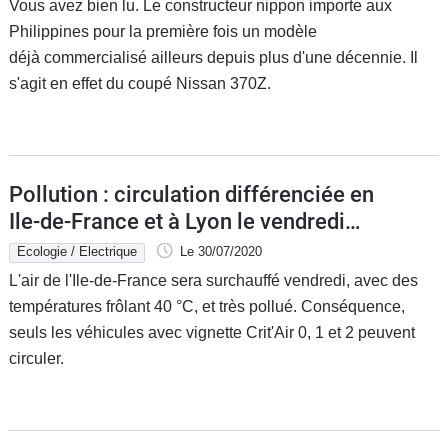
Vous avez bien lu. Le constructeur nippon importe aux
Philippines pour la première fois un modèle
déjà commercialisé ailleurs depuis plus d'une décennie. Il
s'agit en effet du coupé Nissan 370Z.
Pollution : circulation différenciée en
Ile-de-France et à Lyon le vendredi
31 juillet
Ecologie / Electrique
Le 30/07/2020
L'air de l'Ile-de-France sera surchauffé vendredi, avec des
températures frôlant 40 °C, et très pollué. Conséquence,
seuls les véhicules avec vignette Crit'Air 0, 1 et 2 peuvent
circuler.