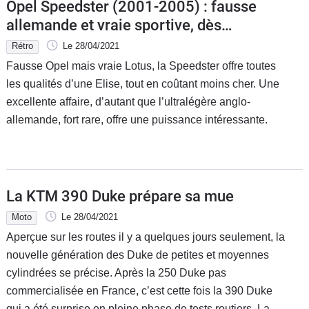
Opel Speedster (2001-2005) : fausse
allemande et vraie sportive, dès
17 000 €
Rétro
Le 28/04/2021
Fausse Opel mais vraie Lotus, la Speedster offre toutes
les qualités d’une Elise, tout en coûtant moins cher. Une
excellente affaire, d’autant que l’ultralégère anglo-
allemande, fort rare, offre une puissance intéressante.
La KTM 390 Duke prépare sa mue
Moto
Le 28/04/2021
Aperçue sur les routes il y a quelques jours seulement, la
nouvelle génération des Duke de petites et moyennes
cylindrées se précise. Après la 250 Duke pas
commercialisée en France, c’est cette fois la 390 Duke
qui a été surprise en pleine phase de tests routiers. La