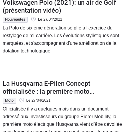
Volkswagen Polo (2021): un air de Golf
(présentation vidéo)
Nouveautés
Le 27/04/2021
La Polo de sixième génération se plie à l'exercice du
restylage de mi-carrière. Les évolutions stylistiques sont
marquées, et s'accompagnent d'une amélioration de la
dotation technologique.
La Husqvarna E-Pilen Concept
officialisée : la première moto
électrique suédoise se rapproche
Moto
Le 27/04/2021
Officialisée il y a quelques mois dans un document
adressé aux investisseurs du groupe Pierer Mobility, la
première moto électrique Husqvarna vient d’être dévoilée
sous forme de concept dans un court teaser. Un premier