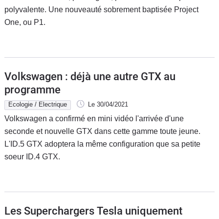
polyvalente. Une nouveauté sobrement baptisée Project
Flottes
Auto
One, ou P1.
Services
Forum
Volkswagen : déjà une autre GTX au
programme
Moto
Ecologie / Electrique
Le 30/04/2021
Volkswagen a confirmé en mini vidéo l'arrivée d'une
Marques
seconde et nouvelle GTX dans cette gamme toute jeune.
L'ID.5 GTX adoptera la même configuration que sa petite
soeur ID.4 GTX.
Les Superchargers Tesla uniquement