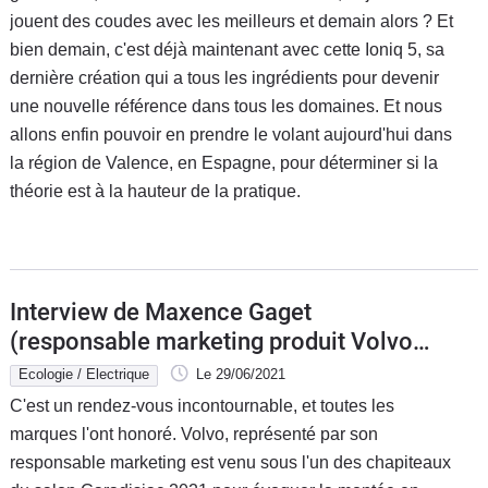
jouent des coudes avec les meilleurs et demain alors ? Et
bien demain, c'est déjà maintenant avec cette Ioniq 5, sa
dernière création qui a tous les ingrédients pour devenir
une nouvelle référence dans tous les domaines. Et nous
allons enfin pouvoir en prendre le volant aujourd'hui dans
la région de Valence, en Espagne, pour déterminer si la
théorie est à la hauteur de la pratique.
Interview de Maxence Gaget
(responsable marketing produit Volvo
France : "Toute la gamme sera
Ecologie / Electrique
Le 29/06/2021
électrifiée en 2030 et nous allons
C'est un rendez-vous incontournable, et toutes les
avancer vite" - salon Caradisiac 2021
marques l'ont honoré. Volvo, représenté par son
responsable marketing est venu sous l'un des chapiteaux