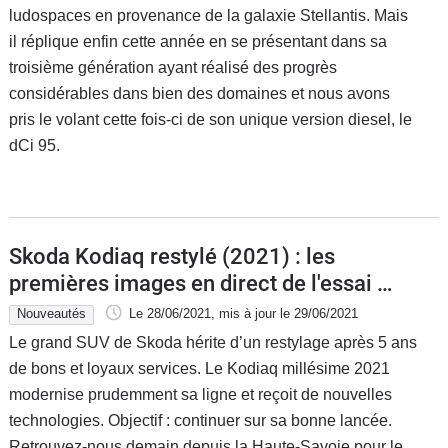
ludospaces en provenance de la galaxie Stellantis. Mais
il réplique enfin cette année en se présentant dans sa
troisième génération ayant réalisé des progrès
considérables dans bien des domaines et nous avons
pris le volant cette fois-ci de son unique version diesel, le
dCi 95.
Skoda Kodiaq restylé (2021) : les
premières images en direct de l'essai +
impressions de conduite
Nouveautés
Le 28/06/2021
, mis à jour
le 29/06/2021
Le grand SUV de Skoda hérite d’un restylage après 5 ans
de bons et loyaux services. Le Kodiaq millésime 2021
modernise prudemment sa ligne et reçoit de nouvelles
technologies. Objectif : continuer sur sa bonne lancée.
Retrouvez-nous demain depuis la Haute-Savoie pour le