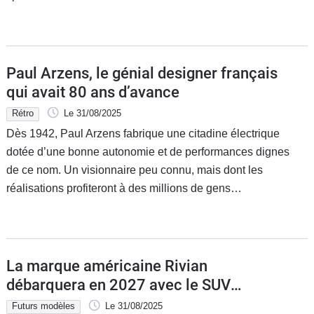
Flottes
Auto
Services
Paul Arzens, le génial designer français
qui avait 80 ans d’avance
Forum
Rétro
Le 31/08/2025
Dès 1942, Paul Arzens fabrique une citadine électrique
Moto
dotée d’une bonne autonomie et de performances dignes
de ce nom. Un visionnaire peu connu, mais dont les
Marques
réalisations profiteront à des millions de gens…
La marque américaine Rivian
débarquera en 2027 avec le SUV
électrique Rivian R2
Futurs modèles
Le 31/08/2025