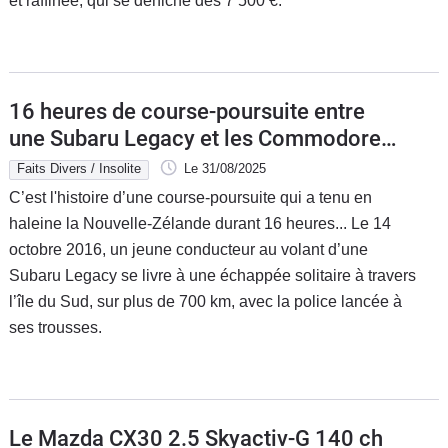
et raffinée, qui se déniche dès 7 500 €.
16 heures de course-poursuite entre
une Subaru Legacy et les Commodore
de la police néo-zélandaise
Faits Divers / Insolite
Le 31/08/2025
C’est l'histoire d’une course-poursuite qui a tenu en
haleine la Nouvelle-Zélande durant 16 heures... Le 14
octobre 2016, un jeune conducteur au volant d’une
Subaru Legacy se livre à une échappée solitaire à travers
l’île du Sud, sur plus de 700 km, avec la police lancée à
ses trousses.
Le Mazda CX30 2.5 Skyactiv-G 140 ch