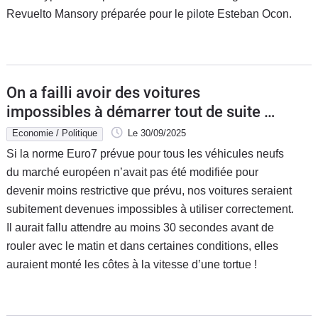
Revuelto Mansory préparée pour le pilote Esteban Ocon.
Flottes
Auto
Services
On a failli avoir des voitures
Forum
impossibles à démarrer tout de suite à
cause de la norme Euro7 !
Economie / Politique
Le 30/09/2025
Moto
Si la norme Euro7 prévue pour tous les véhicules neufs
du marché européen n’avait pas été modifiée pour
Marques
devenir moins restrictive que prévu, nos voitures seraient
subitement devenues impossibles à utiliser correctement.
Il aurait fallu attendre au moins 30 secondes avant de
rouler avec le matin et dans certaines conditions, elles
auraient monté les côtes à la vitesse d’une tortue !