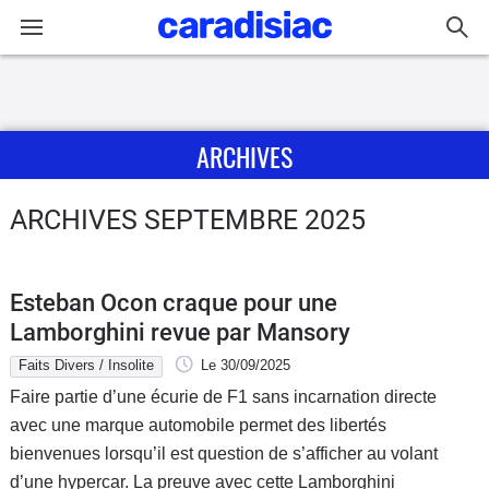
Connexion / Inscription
ARCHIVES
Accueil
Actu
ARCHIVES SEPTEMBRE 2025
Essais
Esteban Ocon craque pour une
Guide
Lamborghini revue par Mansory
d'achat
Faits Divers / Insolite
Le 30/09/2025
Faire partie d’une écurie de F1 sans incarnation directe
Electriques
avec une marque automobile permet des libertés
bienvenues lorsqu’il est question de s’afficher au volant
Utilitaires
d’une hypercar. La preuve avec cette Lamborghini