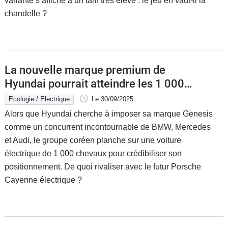
variante s’affiche à un tarif très élevé : le jeu en vaut-il la
chandelle ?
La nouvelle marque premium de
Hyundai pourrait atteindre les 1 000
chevaux pour impressionner les clients
Ecologie / Electrique
Le 30/09/2025
Alors que Hyundai cherche à imposer sa marque Genesis
comme un concurrent incontournable de BMW, Mercedes
et Audi, le groupe coréen planche sur une voiture
électrique de 1 000 chevaux pour crédibiliser son
positionnement. De quoi rivaliser avec le futur Porsche
Cayenne électrique ?